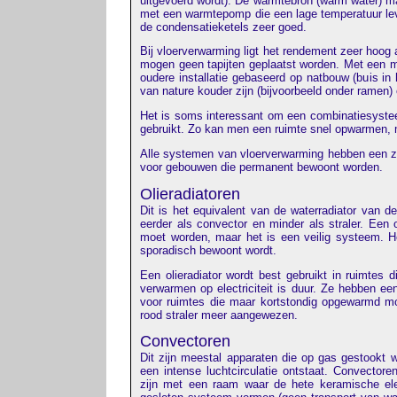
uitgevoerd wordt). De warmtebron (warm water) mag
met een warmtepomp die een lage temperatuur lev
de condensatieketels zeer goed.
Bij vloerverwarming ligt het rendement zeer hoog a
mogen geen tapijten geplaatst worden. Met een 
oudere installatie gebaseerd op natbouw (buis in
van nature kouder zijn (bijvoorbeeld onder ramen)
Het is soms interessant om een combinatiesystee
gebruikt. Zo kan men een ruimte snel opwarmen, 
Alle systemen van vloerverwarming hebben een ze
voor gebouwen die permanent bewoont worden.
Olieradiatoren
Dit is het equivalent van de waterradiator van d
eerder als convector en minder als straler. Een 
moet worden, maar het is een veilig systeem. H
sporadisch bewoont wordt.
Een olieradiator wordt best gebruikt in ruimtes 
verwarmen op electriciteit is duur. Ze hebben e
voor ruimtes die maar kortstondig opgewarmd moe
rood straler meer aangewezen.
Convectoren
Dit zijn meestal apparaten die op gas gestookt w
een intense luchtcirculatie ontstaat. Convectore
zijn met een raam waar de hete keramische ele