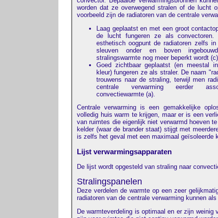
convector. Bepaalde verwarmingsbronnen kunn
worden dat ze overwegend stralen of de lucht 
voorbeeld zijn de radiatoren van de centrale verw
Laag geplaatst en met een groot contacto
de lucht fungeren ze als convectoren. 
esthetisch oogpunt de radiatoren zelfs i
sleuven onder en boven ingebouw
stralingswarmte nog meer beperkt wordt (c)
Goed zichtbaar geplaatst (en meestal i
kleur) fungeren ze als straler. De naam "rad
trouwens naar de straling, terwijl men rad
centrale verwarming eerder ass
convectiewarmte (a).
Centrale verwarming is een gemakkelijke opl
volledig huis warm te krijgen, maar er is een ver
van ruimtes die eigenlijk niet verwarmd hoeven t
kelder (waar de brander staat) stijgt met meerdere
is zelfs het geval met een maximaal geïsoleerde k
Lijst verwarmingsapparaten
De lijst wordt opgesteld van straling naar convecti
Stralingspanelen
Deze verdelen de warmte op een zeer gelijkmatig
radiatoren van de centrale verwarming kunnen als
De warmteverdeling is optimaal en er zijn weinig 