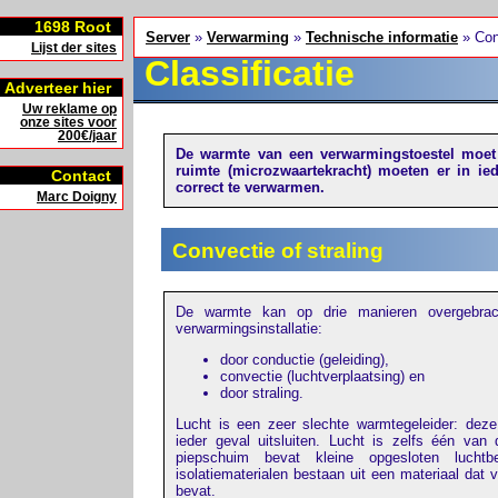
1698
Root
Server
»
Verwarming
»
Technische informatie
» Conv
Lijst der sites
Classificatie
Adverteer hier
Uw reklame op
onze sites voor
200€/jaar
De warmte van een verwarmingstoestel moet 
ruimte (microzwaartekracht) moeten er in 
Contact
correct te verwarmen.
Marc Doigny
Convectie of straling
De warmte kan op drie manieren overgebra
verwarmingsinstallatie:
door conductie (geleiding),
convectie (luchtverplaatsing) en
door straling.
Lucht is een zeer slechte warmtegeleider: dez
ieder geval uitsluiten. Lucht is zelfs één van 
piepschuim bevat kleine opgesloten luchtb
isolatiematerialen bestaan uit een materiaal dat 
bevat.