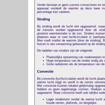
Verder bestaan er geen zuivere convectoren en str
apparaat verdeelt de warmte op deze twee man
percentage kan variëren.
Straling
Bij straling wordt de lucht niet opgewarmd, ma
de mensen worden opgewarmd door de stralin
grootste warmtestraler is de zon. Stralers kunne
plaatsen waar er veel luchtcirculatie is (werkpla
Men voelt sneller de warmte (door de straling). B
huizen is een verwarming gebaseerd op de stralin
De nadelen van stralers zijn de volgende:
Plaatselijke opwarming van onderwerpen in 
Hoge temperatuur van de straler nodig als de
Grote radiatoren als de temperatuur van de s
Convectie
Bij convectie (luchtcirculatie) wordt de lucht plaa
warme lucht stijgt en wordt in de ruimte verme
Met convectie kunnen lokalen gelijkmatig opgewa
hebben ze geen regelmatige vormen. Hoekjes w
opgewarmt. Maar convectie heeft ook talrijke nade
Lager rendement omdat de warme lucht a
koude ramen, plafonds, en dergelijke.