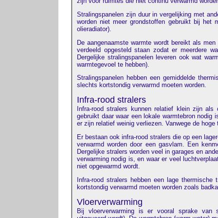
zijn voor ruimtes die niet continu verwarmd worde
Stralingspanelen zijn duur in vergelijking met ande
worden niet meer grondstoffen gebruikt bij het
olieradiator).
De aangenaamste warmte wordt bereikt als men v
verdeeld opgesteld staan zodat er meerdere wa
Dergelijke stralingspanelen leveren ook wat wa
warmtegevoel te hebben).
Stralingspanelen hebben een gemiddelde thermis
slechts kortstondig verwarmd moeten worden.
Infra-rood stralers
Infra-rood stralers kunnen relatief klein zijn a
gebruikt daar waar een lokale warmtebron nodig i
er zijn relatief weinig verliezen. Vanwege de hoge 
Er bestaan ook infra-rood stralers die op een lage
verwarmd worden door een gasvlam. Een kenmerk 
Dergelijke stralers worden veel in garages en ander
verwarming nodig is, en waar er veel luchtverplaats
niet opgewarmd wordt.
Infra-rood stralers hebben een lage thermische
kortstondig verwarmd moeten worden zoals badk
Vloerverwarming
Bij vloerverwarming is er vooral sprake van st