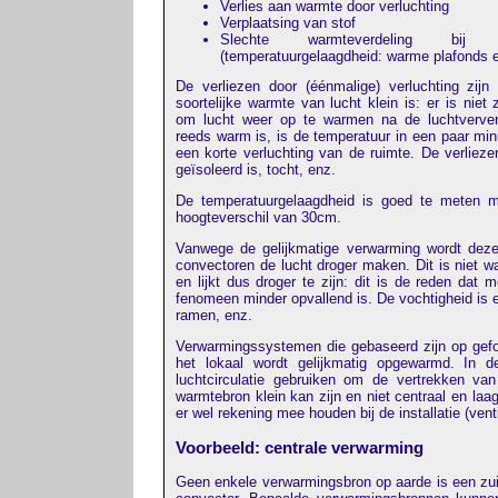
Verlies aan warmte door verluchting
Verplaatsing van stof
Slechte warmteverdeling bij
(temperatuurgelaagdheid: warme plafonds 
De verliezen door (éénmalige) verluchting zij
soortelijke warmte van lucht klein is: er is niet
om lucht weer op te warmen na de luchtverver
reeds warm is, is de temperatuur in een paar min
een korte verluchting van de ruimte. De verliezen
geïsoleerd is, tocht, enz.
De temperatuurgelaagdheid is goed te meten m
hoogteverschil van 30cm.
Vanwege de gelijkmatige verwarming wordt dez
convectoren de lucht droger maken. Dit is niet 
en lijkt dus droger te zijn: dit is de reden da
fenomeen minder opvallend is. De vochtigheid is e
ramen, enz.
Verwarmingssystemen die gebaseerd zijn op gefor
het lokaal wordt gelijkmatig opgewarmd. In 
luchtcirculatie gebruiken om de vertrekken va
warmtebron klein kan zijn en niet centraal en la
er wel rekening mee houden bij de installatie (ven
Voorbeeld: centrale verwarming
Geen enkele verwarmingsbron op aarde is een zuiv