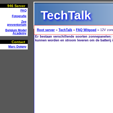
946
Server
TechTalk
FAQ
Fotografie
Zee
preventorium
Root server
»
TechTalk
»
FAQ Witgoed
» 12V zon
Belgium Model
Academy
Er bestaan verschillende soorten zonnepanelen: 
kunnen worden en stroom leveren om de batterij 
Contact
Marc Doigny