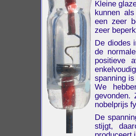
Kleine glaz
kunnen als
een zeer b
zeer beperkt
De diodes 
de normale
positieve
enkelvoudi
spanning is 
We hebben
gevonden. Z
nobelprijs f
De spanning
stijgt, d
produceert i