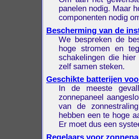
panelen nodig. Maar ho
componenten nodig om
Bescherming van de inst
We bespreken de bes
hoge stromen en tege
schakelingen die hie
zelf samen steken.
Geschikte batterijen vo
In de meeste geval
zonnepaneel aangeslot
van de zonnestraling
hebben een te hoge aa
Er moet dus een systee
Regelaars voor zonnepa