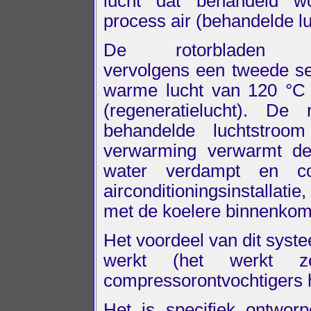
lucht dat behandeld w
process air (behandelde lu
De rotorbladen p
vervolgens een tweede se
warme lucht van 120 °C c
(regeneratielucht). De
behandelde luchtstroo
verwarming verwarmt de
water verdampt en con
airconditioningsinstallatie
met de koelere binnenkom
Het voordeel van dit syst
werkt (het werkt ze
compressorontvochtigers h
Het is specifiek ontwor