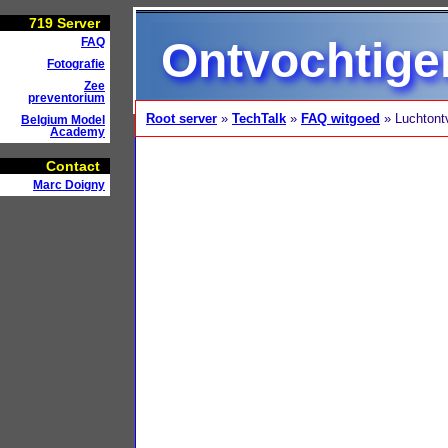
719
Server
Ontvochtige
FAQ
Fotografie
Zee
preventorium
Root server
»
TechTalk
»
FAQ witgoed
» Luchtont
Belgium Model
Academy
Contact
Marc Doigny