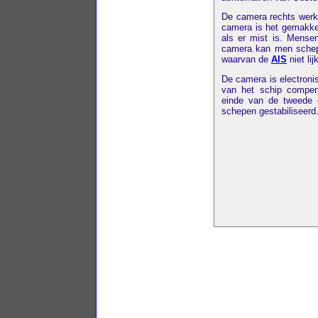
De camera rechts werkt
camera is het gemakkel
als er mist is. Mensen
camera kan men schep
waarvan de
AIS
niet lij
De camera is electroni
van het schip compens
einde van de tweede 
schepen gestabiliseerd