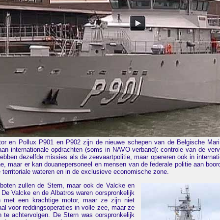
stor en Pollux P901 en P902 zijn de nieuwe schepen van de Belgische Mar
n internationale opdrachten (soms in NAVO-verband): controle van de vervu
hebben dezelfde missies als de zeevaartpolitie, maar opereren ook in interna
ne, maar er kan douanepersoneel en mensen van de federale politie aan bo
 territoriale wateren en in de exclusieve economische zone.
eboten zullen de Stern, maar ook de Valcke en
 De Valcke en de Albatros waren oorspronkelijk
en met een krachtige motor, maar ze zijn niet
eaal voor reddingsoperaties in volle zee, maar ze
en te achtervolgen. De Stern was oorspronkelijk