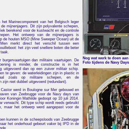
 het Marinecomponent van het Belgisch leger
 de mijnenjagers. Dit zijn polyvalente schepen,
ifiek berekend voor de kustwacht en de controle
hepen. Het ontwerp van de mijnenjagers is
op de houten MSO (Mine Sweeper Ocean) uit de
 Men merkt direct het verschil tussen een
uilleboot: het zijn veel snellere boten die beter
 taak.
Nog wat werk te doen aan 
 burgervaartuigen dan militaire vaartuigen. De
Foto tijdens de Navy Days
ening is minder, de constructie is in het
 uitgevoerd dan op een zuiver militair schip.
 te geven: de waterleidingen zijn in plastic in
aal zoals op militaire schepen, en de
n zijn niet dubbel uitgevoerd (redundant).
1 Castor werd in Boulogne sur Mer gebouwd en
haven van Zeebrugge voor de Navy days van
oor Koningin Mathilde gedoopt op 10 juli 2014.
ar verwacht. Dit type schip wordt reeds gebruikt
e, maar het ontwerp werd aangepast voor de
epen kunnen in de scheepsloods van Zeebrugge
aar het onderhoud gebeurt vaker bij IPD in de
nde.