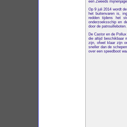
een Zweeds mijnenjager
Op 9 juli 2014 wordt d
het buitenvaren is, i
redden tijdens het s
onderzoeksschip en de
door de patrouilleboten.
De Castor en de Pollu
die altijd beschikbaa
zijn, ofwel klaar zijn
sneller dan de schepe
over een speedboot wa