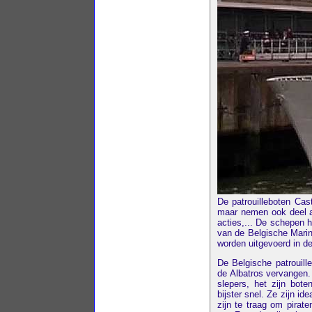
De patrouilleboten Ca
maar nemen ook deel aa
acties,... De schepen 
van de Belgische Mari
worden uitgevoerd in de
De Belgische patrouill
de Albatros vervangen.
slepers, het zijn bot
bijster snel. Ze zijn id
zijn te traag om pirat