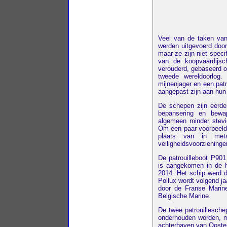
Veel van de taken van
werden uitgevoerd door
maar ze zijn niet spec
van de koopvaardijsc
verouderd, gebaseerd 
tweede wereldoorlog.
mijnenjager en een patro
aangepast zijn aan hun
De schepen zijn eerder
bepansering en bewap
algemeen minder stevig
Om een paar voorbeelden
plaats van in met
veiligheidsvoorzieninge
De patrouilleboot P90
is aangekomen in de 
2014. Het schip werd d
Pollux wordt volgend ja
door de Franse Marin
Belgische Marine.
De twee patrouillesch
onderhouden worden, m
achterhaven van Ooste