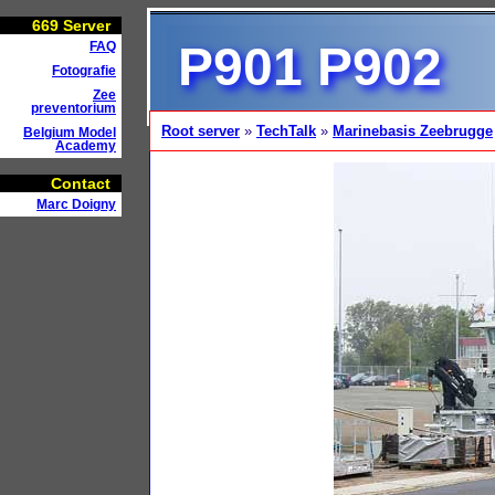
669
Server
P901 P902
FAQ
Fotografie
Zee
preventorium
Root server
»
TechTalk
»
Marinebasis Zeebrugge
Belgium Model
Academy
Contact
Marc Doigny