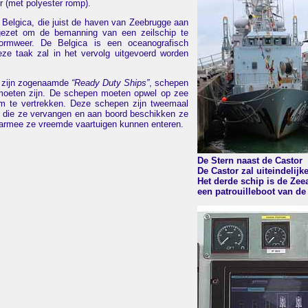
 (met polyester romp).
e Belgica, die juist de haven van Zeebrugge aan
ngezet om de bemanning van een zeilschip te
tormweer. De Belgica is een oceanografisch
ze taak zal in het vervolg uitgevoerd worden
x zijn zogenaamde
“Ready Duty Ships”
, schepen
r moeten zijn. De schepen moeten opwel op zee
 om te vertrekken. Deze schepen zijn tweemaal
n die ze vervangen en aan boord beschikken ze
armee ze vreemde vaartuigen kunnen enteren.
De Stern naast de Castor
De Castor zal uiteindelijk
Het derde schip is de Zee
een patrouilleboot van de