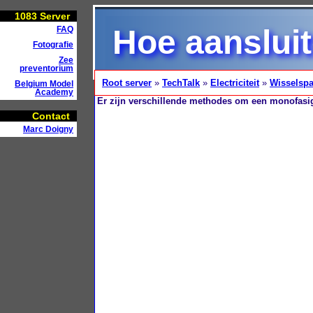
1083
Server
Hoe aanslui
FAQ
Fotografie
Zee
preventorium
Root server
»
TechTalk
»
Electriciteit
»
Wisselsp
Belgium Model
Academy
Er zijn verschillende methodes om een monofasige
Contact
Marc Doigny