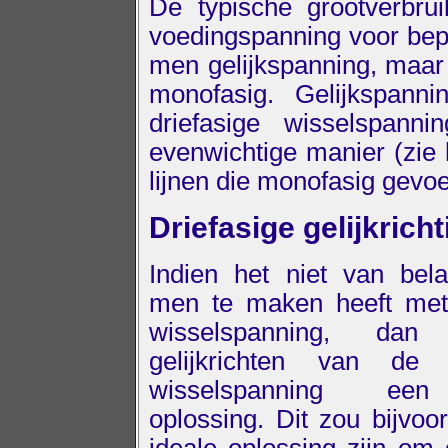
De typische grootverbru
voedingspanning voor bepa
men gelijkspanning, maa
monofasig. Gelijkspan
driefasige wisselspanni
evenwichtige manier (zie 
lijnen die monofasig gev
Driefasige gelijkricht
Indien het niet van bel
men te maken heeft met 
wisselspanning, da
gelijkrichten van de d
wisselspanning ee
oplossing. Dit zou bijvoo
ideale oplossing zijn om