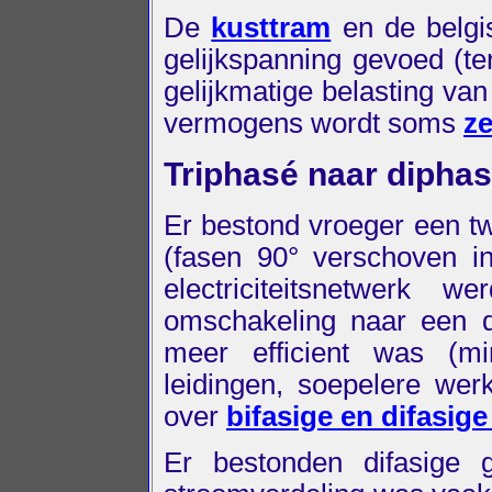
De
kusttram
en de belgi
gelijkspanning gevoed (te
gelijkmatige belasting va
vermogens wordt soms
ze
Triphasé naar dipha
Er bestond vroeger een twe
(fasen 90° verschoven in
electriciteitsnetwerk 
omschakeling naar een d
meer efficient was (mi
leidingen, soepelere werk
over
bifasige en difasige 
Er bestonden difasige 