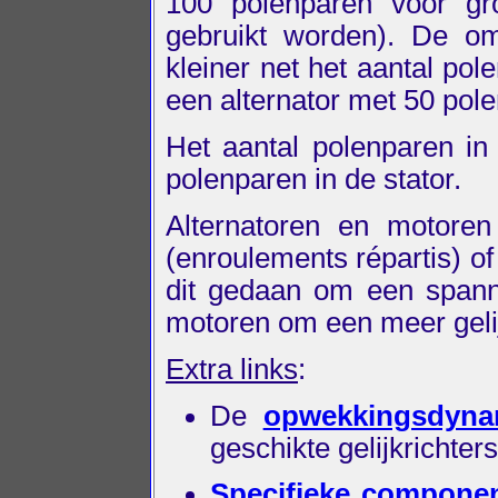
100 polenparen voor gro
gebruikt worden). De om
kleiner net het aantal po
een alternator met 50 pol
Het aantal polenparen i
polenparen in de stator.
Alternatoren en motor
(enroulements répartis) of
dit gedaan om een spann
motoren om een meer geli
Extra links
:
De
opwekkingsdyn
geschikte gelijkrichter
Specifieke componen