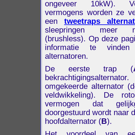
ongeveer 10kW). V
vermogens worden ze ve
een
tweetraps alternat
sleepringen meer n
(brushless). Op deze pag
informatie te vinde
alternatoren.
De eerste trap (
bekrachtigingsalternato
omgekeerde alternator (d
veldwikkeling). De rot
vermogen dat gelijk
doorgestuurd wordt naar d
hoofdalternator (
B
).
Het voordeel van ee