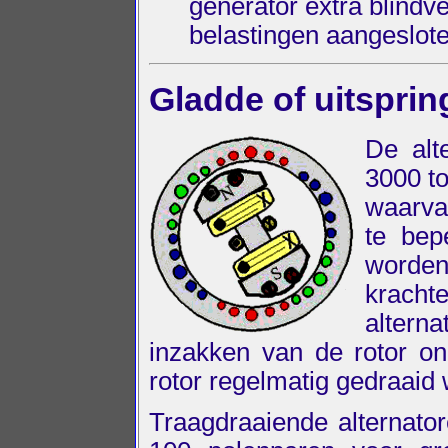
generator extra blindv
belastingen aangeslote
Gladde of uitspri
De alt
3000 t
waarva
te bep
worden
krach
altern
inzakken van de rotor on
rotor regelmatig gedraaid 
Traagdraaiende alternato