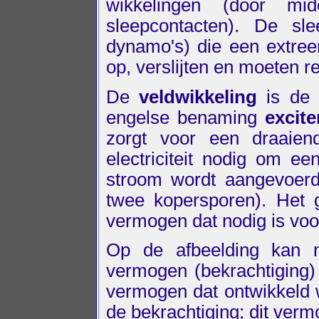
wikkelingen (door mi
sleepcontacten). De sle
dynamo's) die een extre
op, verslijten en moeten 
De
veldwikkeling
is de 
engelse benaming
excite
zorgt voor een draaien
electriciteit nodig om 
stroom wordt aangevoerd
twee kopersporen). Het 
vermogen dat nodig is voo
Op de afbeelding kan m
vermogen (bekrachtiging)
vermogen dat ontwikkeld w
de bekrachtiging; dit verm