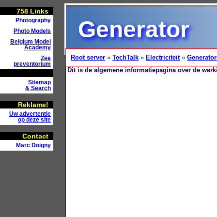
758
Links
Generator
Photography
Photo Models
Belgium Model
Academy
Root server
»
TechTalk
»
Electriciteit
»
Generato
Zee
preventorium
Dit is de algemene informatiepagina over de werkin
Sitemap
& Search
Reklame!
Uw advertentie
op deze site
Contact
Marc Doigny