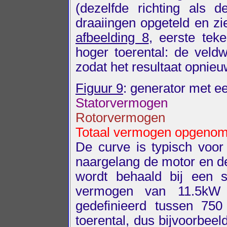
(dezelfde richting als
draaiingen opgeteld en zi
afbeelding 8
, eerste tek
hoger toerental: de veldw
zodat het resultaat opnieu
Figuur 9
: generator met 
Statorvermogen
Rotorvermogen
Totaal vermogen opgeno
De curve is typisch voo
naargelang de motor en 
wordt behaald bij een 
vermogen van 11.5kW b
gedefinieerd tussen 750
toerental, dus bijvoorbeel