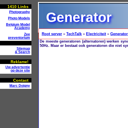
1410
Links
Generator
Photography
Photo Models
Belgium Model
Academy
Root server
»
TechTalk
»
Electriciteit
»
Generato
Zee
preventorium
De meeste generatoren (alternatoren) werken sync
50Hz. Maar er bestaat ook generatoren die niet sy
Sitemap
& Search
Reklame!
Uw advertentie
op deze site
Contact
Marc Doigny