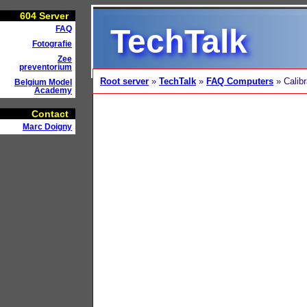
604
Server
TechTalk
FAQ
Fotografie
Zee
preventorium
Root server
»
TechTalk
»
FAQ Computers
» Calibr
Belgium Model
Academy
Contact
Marc Doigny