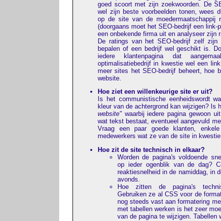
goed scoort met zijn zoekwoorden. De S
wel zijn beste voorbeelden tonen, wees d
op de site van de moedermaatschappij n
(doorgaans moet het SEO-bedrijf een link-
een onbekende firma uit en analyseer zijn r
De ratings van het SEO-bedrijf zelf zijn n
bepalen of een bedrijf wel geschikt is. Do
iedere klantenpagina dat aangem
optimalisatiebedrijf in kwestie wel een li
meer sites het SEO-bedrijf beheert, hoe b
website.
Hoe ziet een willenkeurige site er uit?
Is het communistische eenheidswordt waa
kleur van de achtergrond kan wijzigen? Is 
website"
waarbij iedere pagina gewoon uit
wat tekst bestaat, eventueel aangevuld met
Vraag een paar goede klanten, enkele 
medewerkers wat ze van de site in kwestie
Hoe zit de site technisch in elkaar?
Worden de pagina's voldoende snel
op ieder ogenblik van de dag? C
reaktiesnelheid in de namiddag, in 
avonds.
Hoe zitten de pagina's techni
Gebruiken ze al CSS voor de formate
nog steeds vast aan formatering met
met tabellen werken is het zeer moe
van de pagina te wijzigen. Tabellen