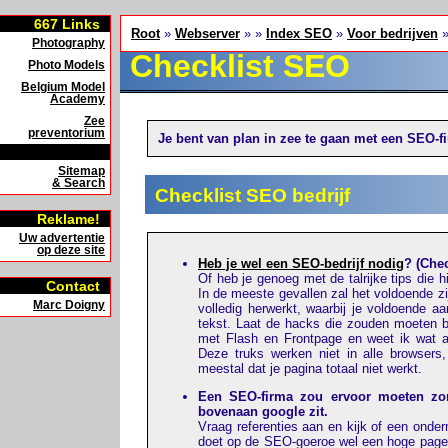
667
Links
Root
»
Webserver
» »
Index SEO
»
Voor bedrijven
»
Photography
Checklist SEO
Photo Models
Belgium Model
Academy
Zee
preventorium
Je bent van plan in zee te gaan met een SEO-f
Sitemap
& Search
Checklist SEO bedrijf
Reklame!
Uw advertentie
op deze site
Heb je wel een SEO-bedrijf nodig
? (Chec
Of heb je genoeg met de talrijke tips die 
Contact
In de meeste gevallen zal het voldoende zij
Marc Doigny
volledig herwerkt, waarbij je voldoende a
tekst. Laat de hacks die zouden moeten b
met Flash en Frontpage en weet ik wat a
Deze truks werken niet in alle browsers,
meestal dat je pagina totaal niet werkt.
Een SEO-firma zou ervoor moeten zorg
bovenaan google zit.
Vraag referenties aan en kijk of een onde
doet op de SEO-goeroe wel een hoge page 