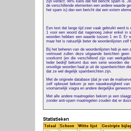
zijn verdict: 99% kans dat het bericht spam is. J
de verschillende elementen een andere waarde gev
het spam is) dan een bericht dat een extern eleme
Een test dat lange tijd zeer vaak gebruikt werd is 
1 voor een woord dat nagenoeg zeker enkel in s
woorden hebben een waarde tussen 1 en 0. Er wo
maar het is natuurlijk beter de woordenlijsten zelf
Bij het beheren van de woordenlijsten heb je een 
vertrouwt zullen deze uitgaande berichten gee
voorkomt (en die verschillend zijn van werkgebied
Ieder bedrijf bekomt dus een serie woorden die
onveilige woorden haal je uit de spamberichten di
dat ze wel degelijk spamberichten zijn.
Met de originele database (dat je van de mailserv
zelf opbouwt bekom je een nauwkeurigheid van 
voornamelijk viagra en andere dergelijke geneesmi
Met alle andere maatregelen bekom je een slaagp
zonder anti-spam maatregelen zouden dat er duize