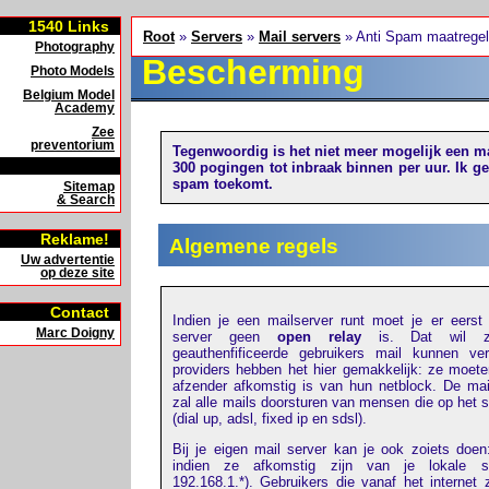
1540
Links
Root
»
Servers
»
Mail servers
» Anti Spam maatrege
Photography
Bescherming
Photo Models
Belgium Model
Academy
Zee
preventorium
Tegenwoordig is het niet meer mogelijk een m
300 pogingen tot inbraak binnen per uur. Ik g
spam toekomt.
Sitemap
& Search
Reklame!
Algemene regels
Uw advertentie
op deze site
Contact
Indien je een mailserver runt moet je er eerst
Marc Doigny
server geen
open relay
is. Dat wil z
geauthenfificeerde gebruikers mail kunnen ve
providers hebben het hier gemakkelijk: ze moete
afzender afkomstig is van hun netblock. De mai
zal alle mails doorsturen van mensen die op het s
(dial up, adsl, fixed ip en sdsl).
Bij je eigen mail server kan je ook zoiets doen:
indien ze afkomstig zijn van je lokale su
192.168.1.*). Gebruikers die vanaf het internet z