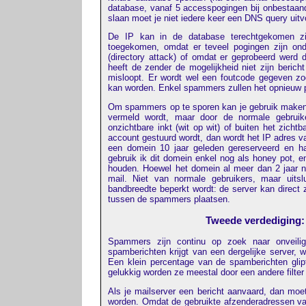
database, vanaf 5 accesspogingen bij onbestaand
slaan moet je niet iedere keer een DNS query uitv
De IP kan in de database terechtgekomen zijn
toegekomen, omdat er teveel pogingen zijn ond
(directory attack) of omdat er geprobeerd werd d
heeft de zender de mogelijkheid niet zijn bericht
misloopt. Er wordt wel een foutcode gegeven zod
kan worden. Enkel spammers zullen het opnieuw 
Om spammers op te sporen kan je gebruik make
vermeld wordt, maar door de normale gebruike
onzichtbare inkt (wit op wit) of buiten het zicht
account gestuurd wordt, dan wordt het IP adres v
een domein 10 jaar geleden gereserveerd en h
gebruik ik dit domein enkel nog als honey pot, 
houden. Hoewel het domein al meer dan 2 jaar ni
mail. Niet van normale gebruikers, maar uit
bandbreedte beperkt wordt: de server kan direct 
tussen de spammers plaatsen.
Tweede verdediging:
Spammers zijn continu op zoek naar onveilig
spamberichten krijgt van een dergelijke server
Een klein percentage van de spamberichten gli
gelukkig worden ze meestal door een andere filte
Als je mailserver een bericht aanvaard, dan moet
worden. Omdat de gebruikte afzenderadressen van 