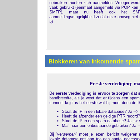
gebruiken moeten zich aanmelden. Vroeger wer
vaak gebruikt (éénmaal aangemeld via POP kan j
SMTP), maar nu heeft ook het SMT
aanmeldingsmogelijkheid zodat deze omweg niet
5)
Blokkeren van inkomende spa
Eerste verdediging: m
De eerste verdediging is ervoor te zorgen dat 
bandbreedte, als je weet dat er tijdens een spa
connect krijgt is het eerste wat hij moet doen de 
Staat de IP in een lokale database? Ja -->
Heeft de afzender een geldige PTR record
Staat de IP in een spam database? Ja -->
Mail naar een onbestaande gebruiker? Ja -
Bij
"verwerpen"
moet je lezen: bericht weigeren 
lokale database opslaan (na een aantal accessp