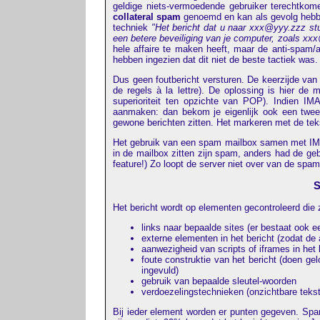
geldige niets-vermoedende gebruiker terechtkom
collateral spam
genoemd en kan als gevolg hebben
techniek
"Het bericht dat u naar xxx@yyy.zzz st
een betere beveiliging van je computer, zoals xx
hele affaire te maken heeft, maar de anti-spam/an
hebben ingezien dat dit niet de beste tactiek was.
Dus geen foutbericht versturen. De keerzijde van
de regels à la lettre). De oplossing is hier de 
superioriteit ten opzichte van POP). Indien I
aanmaken: dan bekom je eigenlijk ook een twee
gewone berichten zitten. Het markeren met de teks
Het gebruik van een spam mailbox samen met IMAP
in de mailbox zitten zijn spam, anders had de ge
feature!) Zo loopt de server niet over van de spam
S
Het bericht wordt op elementen gecontroleerd di
links naar bepaalde sites (er bestaat ook
externe elementen in het bericht (zodat de 
aanwezigheid van scripts of iframes in het 
foute construktie van het bericht (doen ge
ingevuld)
gebruik van bepaalde sleutel-woorden
verdoezelingstechnieken (onzichtbare tekst
Bij ieder element worden er punten gegeven. Spam