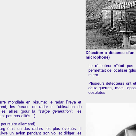
Détection à distance d'un
microphone)
Le réflecteur n'était pas
permettait de localiser (pl
micro.
Plusieurs détecteurs ont ét
deux guerres, mais l'app
obsolètes.
rre mondiale en résumé: le radar Freya et
nd, les écrans de radar et l'utilisation du
les alliés (pour la
"swipe generation"
: les
nt pas nos alliés...)
 poursuite allemand)
rg était un des radars les plus évolués. Il
uivre un avion pendant son vol et diriger les