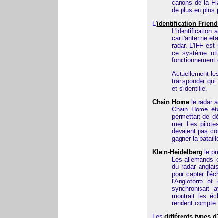
canons de la Fl
de plus en plus 
L'
identification Frien
L'identification
car l'antenne ét
radar. L'IFF est
ce système uti
fonctionnement e
Actuellement les
transponder qui 
et s'identifie.
Chain Home
le radar a
Chain Home éta
permettait de d
mer. Les pilote
devaient pas co
gagner la bataill
Klein-Heidelberg
le pr
Les allemands on
du radar angla
pour capter l'é
l'Angleterre e
synchronisait 
montrait les é
rendent compte qu
Les
différents types d