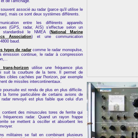
et de l'affichage.
souvent associé au radar (parce qu'il utilise le
n), mais ce sont deux systèmes différents.
nication entre les différents appareils
iques (GPS, radar, AIS) s'effectue selon un
le standardisé le NMEA (
National Marine
ics Association
) et une communication
à 4800 baud.
es types de radar
comme le radar monopulse,
 à émission continue, le radar à compression
n,...
r trans-horizon
utilise une fréquence plus
i suit la courbure de la terre. Il permet de
des cibles cachées par l'horizon, par exemple
ent de missiles intercontinentaux.
e poursuite est rendu de plus en plus difficile.
t la forme particulière de certains avions de
 radar renvoyé est plus faible que celui d'un
 contient des minuscules tores de ferrite qui
s fréquences radar. Quand un rayon frappe
ferrite se mettent à osciller et absorbent les
envoyer.
ns militaires se fait en combinant plusieurs