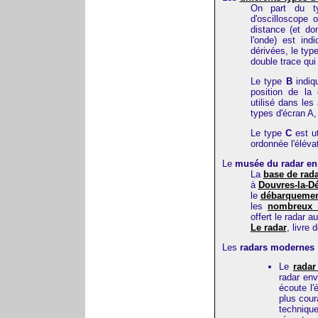
On part du t
d'oscilloscope 
distance (et do
l'onde) est ind
dérivées, le typ
double trace qui
Le type
B
indiq
position de la 
utilisé dans les
types d'écran A, 
Le type
C
est ut
ordonnée l'éléva
Le
musée du radar e
La
base de rada
à
Douvres-la-Dé
le
débarquement
les
nombreux s
offert le radar a
Le radar
, livre
Les
radars modernes
Le
radar
radar env
écoute l'
plus cour
technique