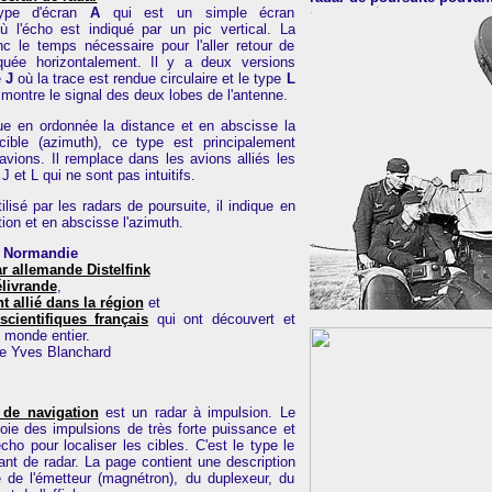
ype d'écran
A
qui est un simple écran
où l'écho est indiqué par un pic vertical. La
nc le temps nécessaire pour l'aller retour de
iquée horizontalement. Il y a deux versions
e
J
où la trace est rendue circulaire et le type
L
 montre le signal des deux lobes de l'antenne.
ue en ordonnée la distance et en abscisse la
cible (azimuth), ce type est principalement
 avions. Il remplace dans les avions alliés les
J et L qui ne sont pas intuitifs.
ilisé par les radars de poursuite, il indique en
tion et en abscisse l'azimuth.
n Normandie
r allemande Distelfink
livrande
,
 allié dans la région
et
cientifiques français
qui ont découvert et
u monde entier.
 de Yves Blanchard
 de navigation
est un radar à impulsion. Le
oie des impulsions de très forte puissance et
écho pour localiser les cibles. C'est le type le
ant de radar. La page contient une description
 de l'émetteur (magnétron), du duplexeur, du