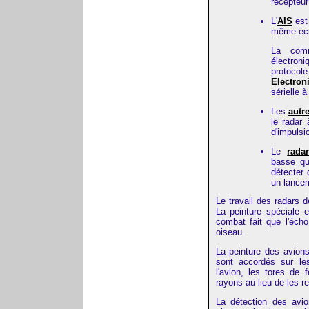
récepteur 
L'
AIS
est 
même écra
La commu
électron
protoco
Electron
sérielle 
Les
autr
le radar
d'impulsio
Le
rada
basse qu
détecter 
un lancem
Le travail des radars d
La peinture spéciale e
combat fait que l'écho
oiseau.
La peinture des avions
sont accordés sur le
l'avion, les tores de 
rayons au lieu de les r
La détection des avio