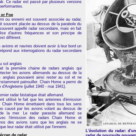
ak. Ce radar est passé par plusieurs versions
performantes.
d or Foe
 ami ou ennemi est souvent associée au radar,
ait souvent placée au dessus de la parabole du
 souvent appellé radar secondaire, mais en fait
lise d'autres fréquences et son principe de
st différent.
 avions et navires doivent avoir à leur bord un
répond aux interrogations du radar secondaire
u sol anglais
it la première chaine de radars anglais qui
étecter les avions allemands au dessus de la
s anglais pouvaient ainsi rester au sol et ne
nstamment patrouiller. Chain Home a permi de
e d'Angleterre (juillet 1940 - mai 1941).
emier radar bistatique était allemand.
t utilisé le fait que les antennes d'émission
is Chain Home émettaient dans tous les sens
cho causé par les avions volant au dessus de
t de la mer. Le radar parasite allemand se
avec l'émission des radars Chain Home et
chos des avions sans que les anglais ne se
e leur radar était utilisé par l'ennemi.
L'évolution du radar: d'u
'écran de radar
radar de poursuite pouvant