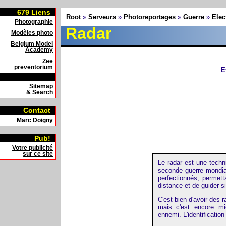
679
Liens
Root
»
Serveurs
»
Photoreportages
»
Guerre
»
Elec
Photographie
Radar
Modèles photo
Belgium Model
Academy
Zee
preventorium
E
Sitemap
& Search
Contact
Marc Doigny
Pub!
Votre publicité
sur ce site
Le radar est une techn
seconde guerre mondia
perfectionnés, permet
distance et de guider 
C'est bien d'avoir des 
mais c'est encore mi
ennemi. L'identificatio