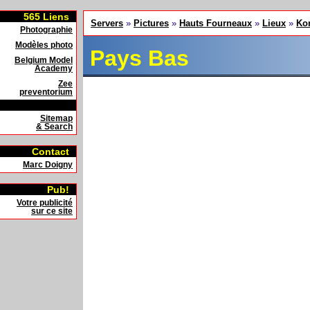
<>
565
Liens
Servers
»
Pictures
»
Hauts Fourneaux
»
Lieux
»
Ko
Photographie
Modèles photo
Pays Bas
Belgium Model
Academy
Zee
preventorium
Sitemap
& Search
Contact
Marc Doigny
Pub!
Votre publicité
sur ce site