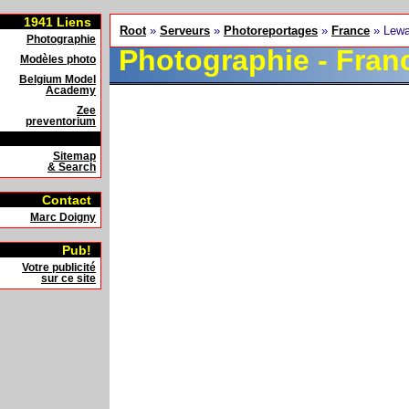
1941
Liens
Root
»
Serveurs
»
Photoreportages
»
France
» Lewa
Photographie
Photographie - Fran
Modèles photo
Belgium Model
Academy
Zee
preventorium
Sitemap
& Search
Contact
Marc Doigny
Pub!
Votre publicité
sur ce site