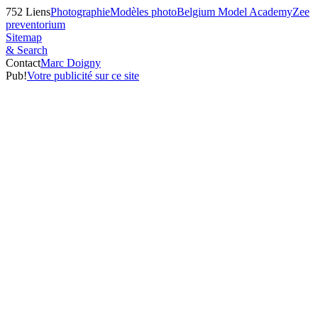
752
Liens
Photographie
Modèles photo
Belgium Model Academy
Zee
preventorium
Sitemap
& Search
Contact
Marc Doigny
Pub!
Votre publicité sur ce site