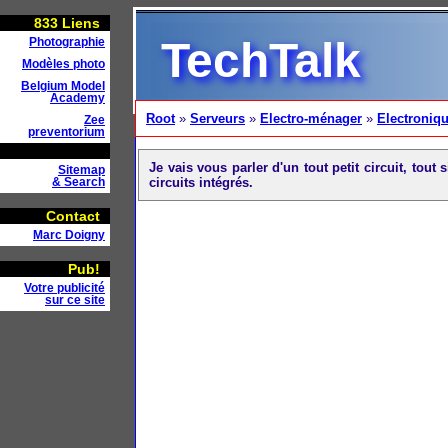
833
Liens
TechTalk
Photographie
Modèles photo
Belgium Model
Academy
Root
»
Serveurs
»
Electro-ménager
»
Electroniq
Zee
preventorium
Je vais vous parler d'un tout petit circuit, tou
Sitemap
circuits intégrés.
& Search
Contact
Marc Doigny
Pub!
Votre publicité
sur ce site