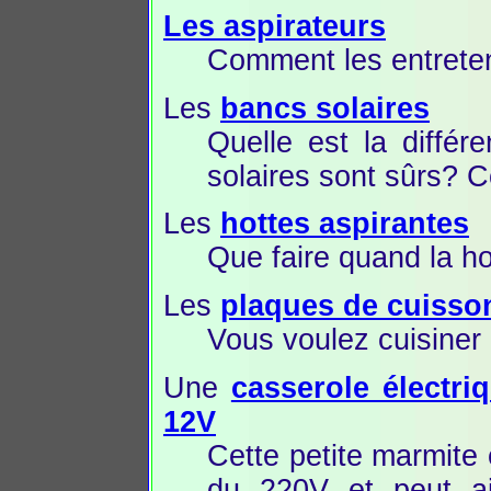
Les aspirateurs
Comment les entreteni
Les
bancs solaires
Quelle est la différ
solaires sont sûrs? 
Les
hottes aspirantes
Que faire quand la ho
Les
plaques de cuisso
Vous voulez cuisiner à
Une
casserole électri
12V
Cette petite marmite 
du 220V et peut ai