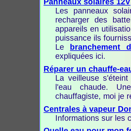
Panneaux solaires 12V
Les panneaux solai
recharger des batter
appareils en utilisa
puissance ils fournis
Le
branchement d
expliquées ici.
Réparer un chauffe-ea
La veilleuse s'étein
l'eau chaude. Un
chauffagiste, moi je
Centrales à vapeur D
Informations sur les
Quelle eau pour mon f