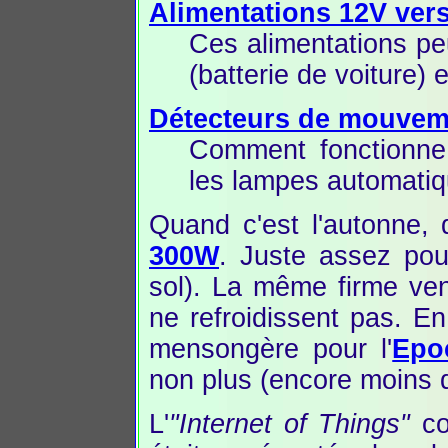
Alimentations 12V ver
Ces alimentations peu
(batterie de voiture) 
Détecteurs de mouvem
Comment fonctionne
les lampes automatiq
Quand c'est l'autonne,
300W
. Juste assez pou
sol). La même firme v
ne refroidissent pas. En
mensongère pour l'
Epo
non plus (encore moins q
L'
"Internet of Things"
co