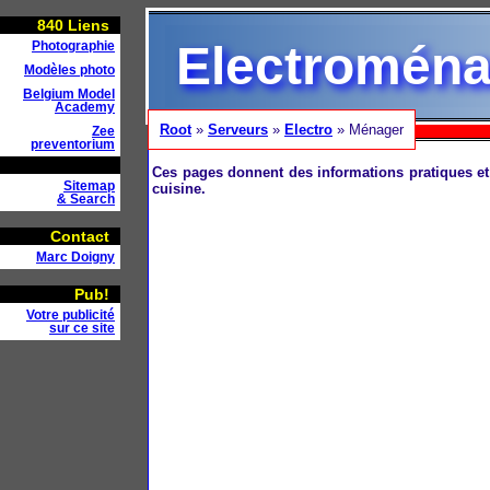
840
Liens
Electroména
Photographie
Modèles photo
Belgium Model
Academy
Root
»
Serveurs
»
Electro
» Ménager
Zee
preventorium
Ces pages donnent des informations pratiques et
Sitemap
cuisine.
& Search
Contact
Marc Doigny
Pub!
Votre publicité
sur ce site