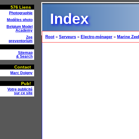
576
Liens
Index
Photographie
Modèles photo
Belgium Model
Academy
Root
»
Serveurs
»
Electro-ménager
»
Marine Zee
Zee
preventorium
Sitemap
& Search
Contact
Marc Doigny
Pub!
Votre publicité
sur ce site