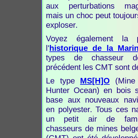
aux perturbations mag
mais un choc peut toujours
exploser.
Voyez également la 
l'
historique de la Mari
types de chasseur d
précédent les CMT sont dé
Le type
MS[H]O
(Mine
Hunter Ocean) en bois s
base aux nouveaux nav
en polyester. Tous ces n
un petit air de fami
chasseurs de mines belge
(CMT) ont été développés