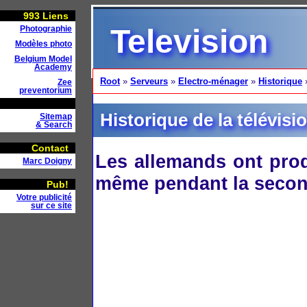
993
Liens
Television
Photographie
Modèles photo
Belgium Model
Academy
Root
»
Serveurs
»
Electro-ménager
»
Historique
Zee
preventorium
Historique de la télévisi
Sitemap
& Search
Contact
Les allemands ont prod
Marc Doigny
même pendant la secon
Pub!
Votre publicité
sur ce site