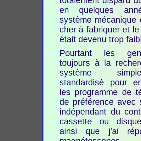
totalement disparu 
en quelques ann
système mécanique é
cher à fabriquer et le
était devenu trop faib
Pourtant les ge
toujours à la reche
système simp
standardisé pour en
les programme de té
de préférence avec 
indépendant du cont
cassette ou disque
ainsi que j'ai ré
magnétoscopes j