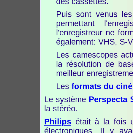
des cassettes.
Puis sont venus les
permettant l'enre
l'enregistreur ne for
également: VHS, S-VH
Les camescopes actu
la résolution de ba
meilleur enregistreme
Les
formats du cin
Le système
Perspecta
la stéréo.
Philips
était à la fois 
électroniques. Il y av