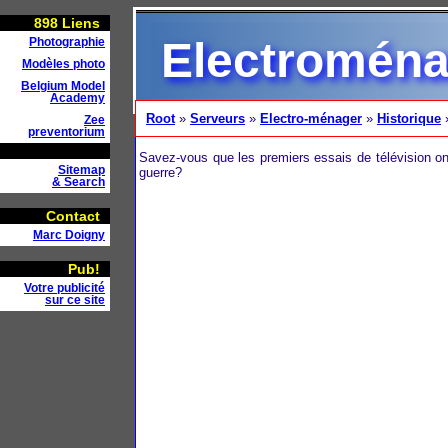
898
Liens
Electroména
Photographie
Modèles photo
Belgium Model
Academy
Root
»
Serveurs
»
Electro-ménager
»
Historique
»
Zee
preventorium
Savez-vous que les premiers essais de télévision o
Sitemap
guerre?
& Search
Contact
Marc Doigny
Pub!
Votre publicité
sur ce site