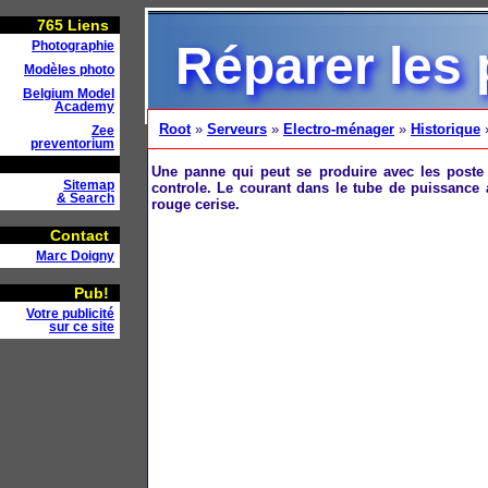
765
Liens
Réparer les
Photographie
Modèles photo
Belgium Model
Academy
Root
»
Serveurs
»
Electro-ménager
»
Historique
Zee
preventorium
Une panne qui peut se produire avec les poste d
Sitemap
controle. Le courant dans le tube de puissance 
& Search
rouge cerise.
Contact
Marc Doigny
Pub!
Votre publicité
sur ce site