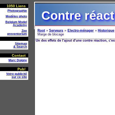
1050
Liens
Contre réact
Photographie
Modèles photo
Belgium Model
Academy
Root
»
Serveurs
»
Electro-ménager
»
Historique
Zee
preventorium
Marge de blocage
Un des effets de l'ajout d'une contre réaction, c'e
Sitemap
& Search
Contact
Marc Doigny
Pub!
Votre publicité
sur ce site