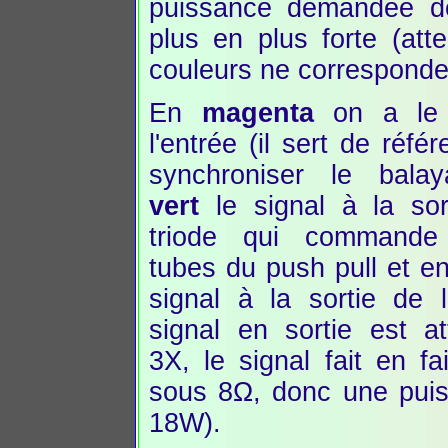
puissance demandée d
plus en plus forte (atte
couleurs ne corresponde
En
magenta
on a le 
l'entrée (il sert de réfé
synchroniser le bala
vert
le signal à la sor
triode qui command
tubes du push pull et e
signal à la sortie de l
signal en sortie est a
3X, le signal fait en f
sous 8Ω, donc une pui
18W).