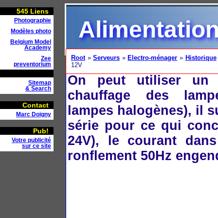
545
Liens
Alimentatio
Photographie
Modèles photo
Belgium Model
Academy
Root
»
Serveurs
»
Electro-ménager
»
Historique
Zee
preventorium
12V
On peut utiliser un
Sitemap
& Search
chauffage des lampe
Contact
lampes halogènes), il s
Marc Doigny
série pour ce qui conc
Pub!
24V), le courant dans
Votre publicité
sur ce site
ronflement 50Hz engen