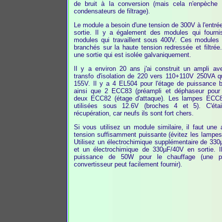
de bruit à la conversion (mais cela n'enpèche p
condensateurs de filtrage).
Le module a besoin d'une tension de 300V à l'entrée
sortie. Il y a également des modules qui fourn
modules qui travaillent sous 400V. Ces modules 
branchés sur la haute tension redressée et filtré
une sortie qui est isolée galvaniquement.
Il y a environ 20 ans j'ai construit un ampli a
transfo d'isolation de 220 vers 110+110V 250VA q
155V. Il y a 4 EL504 pour l'étage de puissance b
ainsi que 2 ECC83 (préampli et déphaseur pour
deux ECC82 (étage d'attaque). Les lampes ECC
utilisées sous 12.6V (broches 4 et 5). C'ét
récupération, car neufs ils sont fort chers.
Si vous utilisez un module similaire, il faut une 
tension suffisamment puissante (évitez les lampes
Utilisez un électrochimique supplémentaire de 33
et un électrochimique de 330µF/40V en sortie. Il
puissance de 50W pour le chauffage (une p
convertisseur peut facilement fournir).