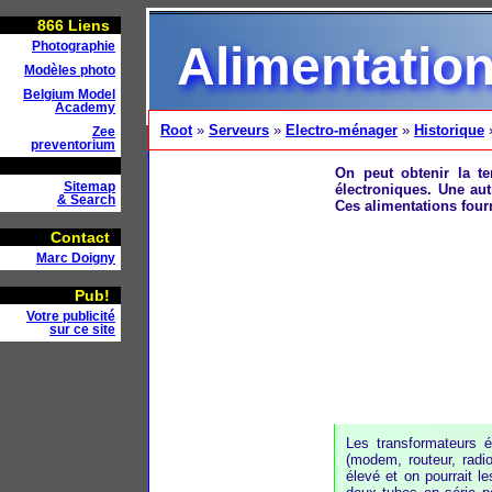
866
Liens
Alimentatio
Photographie
Modèles photo
Belgium Model
Academy
Root
»
Serveurs
»
Electro-ménager
»
Historique
Zee
preventorium
On peut obtenir la t
Sitemap
électroniques. Une aut
& Search
Ces alimentations four
Contact
Marc Doigny
Pub!
Votre publicité
sur ce site
Les transformateurs é
(modem, routeur, radio
élevé et on pourrait l