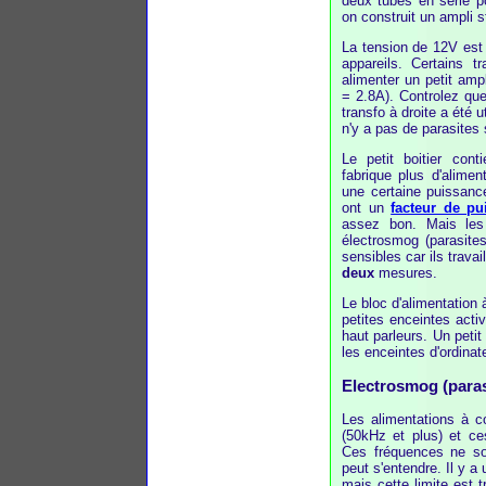
deux tubes en série pou
on construit un ampli s
La tension de 12V est
appareils. Certains t
alimenter un petit amp
= 2.8A). Controlez que
transfo à droite a été 
n'y a pas de parasites 
Le petit boitier con
fabrique plus d'alimen
une certaine puissance
ont un
facteur de pu
assez bon. Mais les
électrosmog (parasite
sensibles car ils trava
deux
mesures.
Le bloc d'alimentation à
petites enceintes acti
haut parleurs. Un petit 
les enceintes d'ordina
Electrosmog (paras
Les alimentations à c
(50kHz et plus) et ce
Ces fréquences ne so
peut s'entendre. Il y a
mais cette limite est 