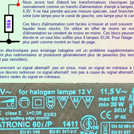
Nous avons tout d'abord les transformateurs classiques (gr
normalement comme un transfo d'alimentation d'ampli à lampes, 
6.3V. Il ne faut prendre aucune mesure spéciale, sauf branche
série (une lampe pour le canal de gauche, une lampe pour le cana
Ces blocs d'alimentation sont faciles à trouver et sont souven
liquider leurs stocks. On utilise en effet de moins en m
d'alimentation se vendent de moins en moins. Ces blocs peuven
élevée et un seul bloc suffite pour 4 lampes EL34. Pour l'étage p
plus petit comme montré en haut de page.
ion électroniques pour éclairage halogène ont un problème supplémentair
nt plus rudimentaires et produisent généralement plus de parasites (les la
 pas sensibles).
rnissent un signal alternatif: pas un sinus, mais un signal en créneaux à 
us devons redresser ce signal alternatif: non pas à cause du signal alternatif
 flancs raides du signal en créneaux.