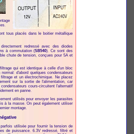
ntage
tes.
sont tous placés dans le boitier métallique
 directement redressé avec des diodes
ions à commutation (
SB540
). Ce sont des
ble chute de tension, conçues pour 5A et
filtrage qui est identique à celle d'un bloc
n normal: d'abord quelques condensateurs
 filtrage et un électrochimique. Ne placez
ment sur la sortie de l'alimentation, car
es condensateurs cours-circuitent l'alternatif
apidement en panne.
ment utilisés pour envoyer les parasites
 mis à la masse. On peut également utiliser
remier montage.
négative
arfois utilisée pour fournir la tension de
bes de puissance. 6.3V redressé, filtré et