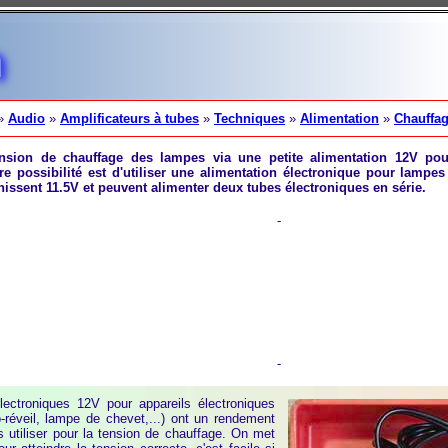
n
»
Audio
»
Amplificateurs à tubes
»
Techniques
»
Alimentation
»
Chauffa
ension de chauffage des lampes via une petite alimentation 12V pou
re possibilité est d'utiliser une alimentation électronique pour lampe
nissent 11.5V et peuvent alimenter deux tubes électroniques en série.
-
-
lectroniques 12V pour appareils électroniques
-réveil, lampe de chevet,...) ont un rendement
es utiliser pour la tension de chauffage. On met