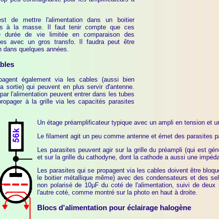
est de mettre l'alimentation dans un boitier
is à la masse. Il faut tenir compte que ces
ne durée de vie limitée en comparaison des
ues avec un gros transfo. Il faudra peut être
on dans quelques années.
ables
pagent également via les cables (aussi bien
la sortie) qui peuvent en plus servir d'antenne.
par l'alimentation peuvent entrer dans les tubes
propager à la grille via les capacités parasites
Un étage préamplificateur typique avec un ampli en tension et 
Le filament agit un peu comme antenne et émet des parasites pa
Les parasites peuvent agir sur la grille du préampli (qui est 
et sur la grille du cathodyne, dont la cathode a aussi une impéd
Les parasites qui se propagent via les cables doivent être bloq
le boitier métallique même) avec des condensateurs et des selfs
non polarisé de 10µF du coté de l'alimentation, suivi de deux
l'autre coté, comme montré sur la photo en haut à droite.
Blocs d'alimentation pour éclairage halogène