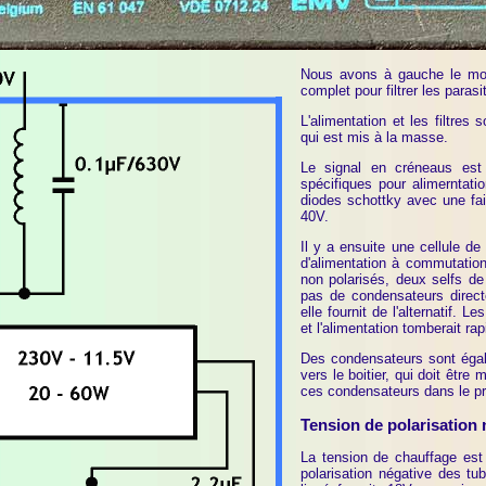
Nous avons à gauche le mo
complet pour filtrer les parasi
L'alimentation et les filtres 
qui est mis à la masse.
Le signal en créneaus est
spécifiques pour alimerntat
diodes schottky avec une fai
40V.
Il y a ensuite une cellule de 
d'alimentation à commutatio
non polarisés, deux selfs de
pas de condensateurs directe
elle fournit de l'alternatif. L
et l'alimentation tomberait r
Des condensateurs sont égale
vers le boitier, qui doit être
ces condensateurs dans le p
Tension de polarisation 
La tension de chauffage est p
polarisation négative des tu