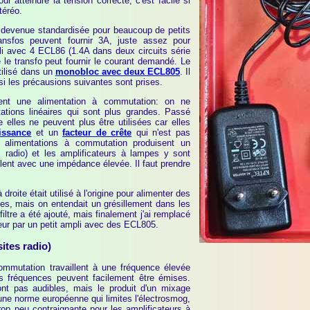
r atteindre la tension correcte, c'est facile si
téréo.
 devenue standardisée pour beaucoup de petits
ransfos peuvent fournir 3A, juste assez pour
li avec 4 ECL86 (1.4A dans deux circuits série
 le transfo peut fournir le courant demandé. Le
utilisé dans un
monobloc avec deux ECL805
. Il
si les précausions suivantes sont prises.
tient une alimentation à commutation: on ne
tations linéaires qui sont plus grandes. Passé
 elles ne peuvent plus être utilisées car elles
issance
et un
facteur de crête
qui n'est pas
 alimentations à commutation produisent un
s radio) et les amplificateurs à lampes y sont
illent avec une impédance élevée. Il faut prendre
 droite était utilisé à l'origine pour alimenter des
ves, mais on entendait un grésillement dans les
filtre a été ajouté, mais finalement j'ai remplacé
teur par un petit ampli avec des ECL805.
ites radio)
ommutation travaillent à une fréquence élevée
s fréquences peuvent facilement être émises.
nt pas audibles, mais le produit d'un mixage
 une norme européenne qui limites l'électrosmog,
trop peu contraignante pour les amplificateurs à