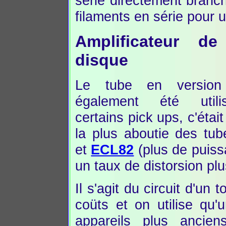
série directement branch
filaments en série pour 
Amplificateur de
disque
Le tube en versio
également été util
certains pick ups, c'était
la plus aboutie des tu
et
ECL82
(plus de puis
un taux de distorsion plus
Il s'agit du circuit d'un
coüts et on utilise qu'
appareils plus ancien