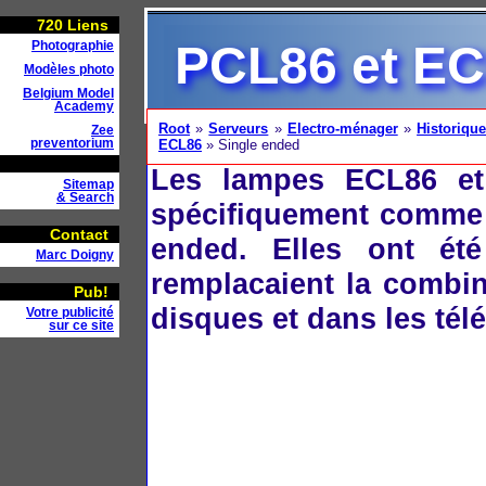
720
Liens
PCL86 et E
Photographie
Modèles photo
Belgium Model
Academy
Root
»
Serveurs
»
Electro-ménager
»
Historiqu
Zee
preventorium
ECL86
» Single ended
Les lampes ECL86 et
Sitemap
& Search
spécifiquement comme 
Contact
ended. Elles ont été
Marc Doigny
remplacaient la combi
Pub!
disques et dans les té
Votre publicité
sur ce site