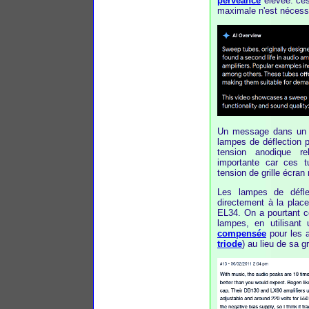
pervéance
élevée: ces
maximale n'est nécess
Un message dans un f
lampes de déflection p
tension anodique rel
importante car ces t
tension de grille écran 
Les lampes de défle
directement à la plac
EL34. On a pourtant co
lampes, en utilisan
compensée
pour les a
triode
) au lieu de sa gr