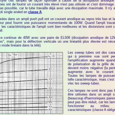
yer ces lampes de façon optimale à cause de la dissipation anodique 
mpes ont de fournir un courant très élevé n'est pas utilisée et c'est dommage
as possible, car le tube travaille déjà avec une dissipation maximale. Il n'y 
pli single ended en
classe A
.
ées dans un ampli push pull ont un courant anodique au repos très bas et la
cateur peut fournir une puissance momentanée de 100W. Quand l'ampli travai
s les caractéristiques de l'ampli sont bien meilleures et les distorsions son
ll.
nce continue de 40W avec une paire de EL508 (dissipation anodique de 12
s", mais pour la déflection verticale où une linéarité plus élevée est néc
 mode linéaire dans la télé).
Les sweep tubes ont des carac
qui à première vue sont peu
l'amplification augmente quand
de polarisation de la grille 
devient moins négative (la pe
augmente avec le courant 
Toutes les lampes de puissa
telle caractéristique, mais c'est
vlec les sweep tubes.
Ces lampes ne sont donc pas 
être utilisées dans un ampli s
(beaucoup d'harmoniques paires)
peut pas être réduit, car les la
fonctionner au milieu
caractéristiques (classe A oblig