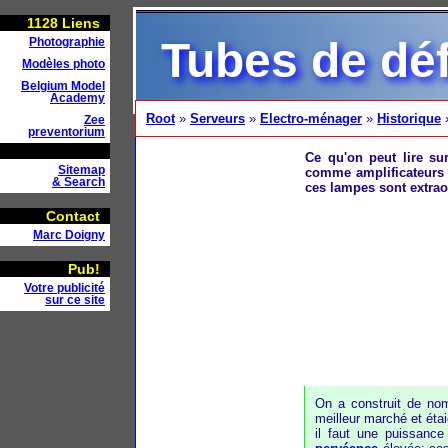
1128
Liens
Tubes de déf
Photographie
Modèles photo
Belgium Model
Academy
Root
»
Serveurs
»
Electro-ménager
»
Historique
Zee
preventorium
Ce qu'on peut lire su
Sitemap
comme amplificateurs 
& Search
ces lampes sont extrao
Contact
Marc Doigny
Pub!
Votre publicité
sur ce site
On a construit de nom
meilleur marché et étai
il faut une puissance