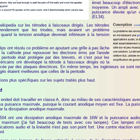
émet beaucoup d'électrons
moyenne. Un ampli avec 
puissance élevée qu'un
(EL34).
 wikipedia sur les tétrodes à faisceaux dirigés. Les tétrodes
 rendement que les triodes, mais avaient un problème
quand la tension anodique devenait inférieure à la tension
ips ont résolu ce problème en ajoutant une grille à pas lâche
e la cathode pour repousser les électrons émis par l'anode
 la pentode était protégée par des brevets, et c'est pour les
ricains ont développé la tétrode à faisceaux dirigés où la
placée par des plaques directrices. En même temps, les ingénieurs se sont re
igés étaient meilleures que celles de la pentode.
ions plus spécifiques sur les sujets traités plus haut.
d
 ended doit travailler en classe A, donc au milieu de ses caractéristiques avec
a puisance maximale, puisque le courant anodique moyen est fixe. La puis
ar la dissipation anodique maximale.
04 ont une dissipation anodique maximale de 16W et la puissance audio
 maximum (j'ai fait beaucoup de tests avec ces lampes). Ces lampes n'
cations audio et la linéarité n'est pas son point fort. Une contre réaction es
ed.