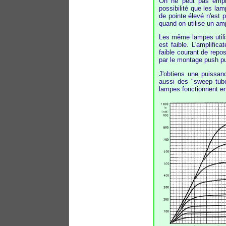
On ne peut pas emplo
possibilité que les la
de pointe élevé n'est p
quand on utilise un am
Les même lampes utilis
est faible. L'amplifi
faible courant de repo
par le montage push pu
J'obtiens une puissa
aussi des "sweep tube
lampes fonctionnent en