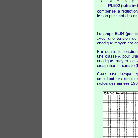
PL502 (tube imt
compense la réduction 
le son puissant des am
La lampe
EL84
(pentod
avec une tension de
anodique moyen est de
Par contre le fonctio
une classe A pour une
anodique moyen de 
dissipation maximale (la
C'est une lampe q
amplificateurs single
radios des années 1950