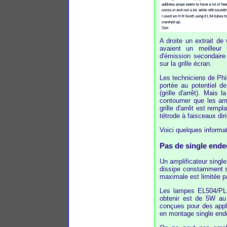
A droite un extrait de
avaient un meilleur
d'émission secondaire 
sur la grille écran.
Les techniciens de Phil
portée au potentiel d
(grille d'arrêt). Mais
contourner que les amé
grille d'arrêt est rem
tétrode à faisceaux dir
Voici quelques informat
Pas de single ende
Un amplificateur single
dissipe constamment s
maximale est limitée p
Les lampes EL504/PL5
obtenir est de 5W au
conçues pour des appli
en montage single end