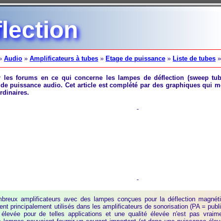
lection
»
Audio
»
Amplificateurs à tubes
»
Etage de puissance
»
Liste de tubes
r les forums en ce qui concerne les lampes de déflection (sweep tube
de puissance audio. Cet article est complété par des graphiques qui m
rdinaires.
-
-
breux amplificateurs avec des lampes conçues pour la déflection magnéti
ent principalement utilisés dans les amplificateurs de sonorisation (PA = publ
 élevée pour de telles applications et une qualité élevée n'est pas vrai