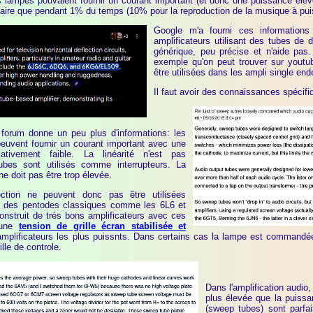
 lampes pouvaient fournir un courant important (et donc une puissance élevée
aire que pendant 1% du temps (10% pour la reproduction de la musique à pui
Google m'a fourni ces informations
amplificateurs utilisant des tubes de d
générique, peu précise et n'aide pas
exemple qu'on peut trouver sur yout
être utilisées dans les ampli single ende
Il faut avoir des connaissances spécifiq
orum donne un peu plus d'informations: les
euvent fournir un courant important avec une
ativement faible. La linéarité n'est pas
ubes sont utilisés comme interrupteurs. La
ne doit pas être trop élevée.
ction ne peuvent donc pas être utilisées
e des pentodes classiques comme les 6L6 et
nstruit de très bons amplificateurs avec ces
t une
tension de grille écran stabilisée et
mplificateurs les plus puissnts. Dans certains cas la lampe est commandée 
ille de controle.
Dans l'amplification audio,
plus élevée que la puiss
(sweep tubes) sont parfai