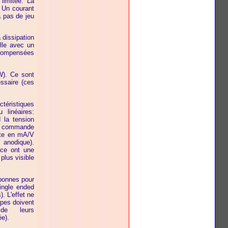
limitée. La
. Un courant
a pas de jeu
 dissipation
lle avec un
t compensées
W). Ce sont
essaire (ces
téristiques
 linéaires:
 la tension
de commande
nte en mA/V
anodique).
nce ont une
 plus visible
bonnes pour
ingle ended
. L'effet ne
mpes doivent
 de leurs
ée).