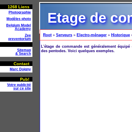
1268
Liens
Etage de c
Photographie
Modèles photo
Belgium Model
Academy
Root
»
Serveurs
»
Electro-ménager
»
Historique
Zee
preventorium
L'étage de commande est généralement équipé de
Sitemap
des pentodes. Voici quelques exemples.
& Search
Contact
Marc Doigny
Pub!
Votre publicité
sur ce site