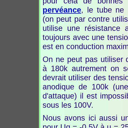
pour cela de bonnes r
pervéance
, le tube ne 
(on peut par contre utili
utilise une résistance
toujours avec une tensi
est en conduction maxim
On ne peut pas utiliser 
à 180k autrement on se
devrait utiliser des tens
anodique de 100k (une 
d'attaque) il est imposs
sous les 100V.
Nous avons ici aussi un
pour Ug = -0.5V à µ = 2