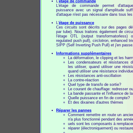
L'
étage de commande
L'étage de commande permet d'attaqu
puissance avec un signal d'amplitude suff
d'attaque n'est pas nécessaire dans tous les
L'
étage de puissance
Ces circuits sont décrits sur des pages dé
par tube). Nous traitons également de circ
l'étage OTL (output transformatorless)
regulated push pull), circlotron, enhanced t
SIPP (Self Inverting Push Pull) et j'en passe
Informations supplémentaires
La déformation, le clipping et les ha
Les condensateurs et résistances 
les utiliser, quand utiliser une rés
quand utiliser une résistance individue
Les résistances anti-oscillation
La contre-réaction
Quel type de transfo de sortie?
Le courant de chauffage: redresser o
La bande passante et l'influence de la
Quelle puissance en fin de compte?
Et des dixaines d'autres thèmes
Réparer les pannes
Comment remettre en route un ancien
n'a plus fonctionné pendant des anné
uels sont les composants à remplacer 
réparer (électroniquement) ou restaure
...