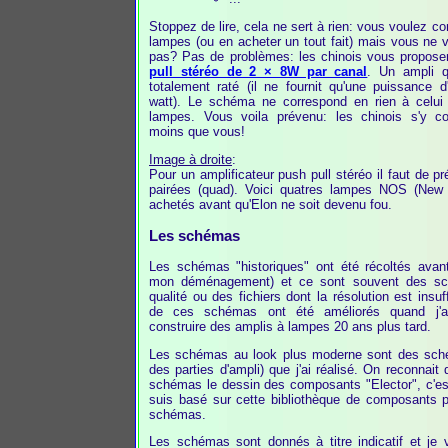
Stoppez de lire, cela ne sert à rien: vous voulez co
lampes (ou en acheter un tout fait) mais vous ne
pas? Pas de problèmes: les chinois vous propos
pull stéréo de 2 × 8W par canal
. Un ampli q
totalement raté (il ne fournit qu'une puissance 
watt). Le schéma ne correspond en rien à celui
lampes. Vous voila prévenu: les chinois s'y c
moins que vous!
Image à droite
:
Pour un amplificateur push pull stéréo il faut de p
pairées (quad). Voici quatres lampes NOS (New
achetés avant qu'Elon ne soit devenu fou.
Les schémas
Les schémas "historiques" ont été récoltés avant
mon déménagement) et ce sont souvent des s
qualité ou des fichiers dont la résolution est insuf
de ces schémas ont été améliorés quand j'
construire des amplis à lampes 20 ans plus tard.
Les schémas au look plus moderne sont des sch
des parties d'ampli) que j'ai réalisé. On reconnai
schémas le dessin des composants "Elector", c'es
suis basé sur cette bibliothèque de composants 
schémas.
Les schémas sont donnés à titre indicatif et j