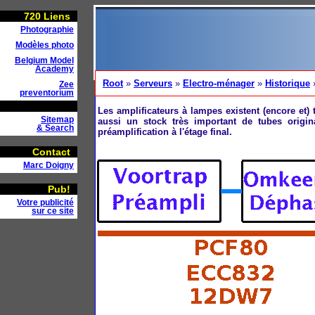
720
Liens
Photographie
Modèles photo
Belgium Model
Academy
Root
»
Serveurs
»
Electro-ménager
»
Historique
Zee
preventorium
Les amplificateurs à lampes existent (encore et) 
Sitemap
aussi un stock très important de tubes origi
& Search
préamplification à l'étage final.
Contact
Marc Doigny
Pub!
Votre publicité
sur ce site