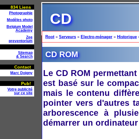
834
Liens
CD
Photographie
Modèles photo
Belgium Model
Academy
Root
»
Serveurs
»
Electro-ménager
»
Historique
Zee
preventorium
CD ROM
Sitemap
& Search
Contact
Le CD ROM permettant 
Marc Doigny
est basé sur le compac
Pub!
Votre publicité
mais le contenu diffèr
sur ce site
pointer vers d'autres t
arborescence à plusi
démarrer un ordinateur