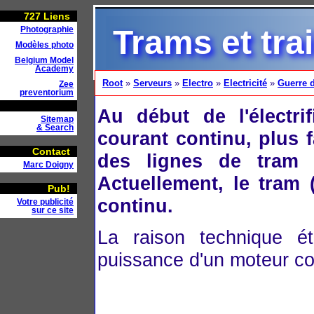
727
Liens
Trams et tra
Photographie
Modèles photo
Belgium Model
Academy
Root
»
Serveurs
»
Electro
»
Electricité
»
Guerre 
Zee
preventorium
Au début de l'électrif
Sitemap
& Search
courant continu, plus f
Contact
des lignes de tram s
Marc Doigny
Actuellement, le tram (
Pub!
continu.
Votre publicité
sur ce site
La raison technique éta
puissance d'un moteur con