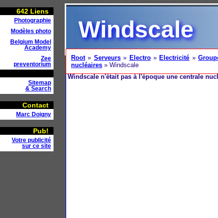
642
Liens
Windscale
Photographie
Modèles photo
Belgium Model
Academy
Root
»
Serveurs
»
Electro
»
Electricité
»
Group
Zee
preventorium
nucléaires
» Windscale
Windscale n'était pas à l'époque une centrale nucl
Sitemap
& Search
Contact
Marc Doigny
Pub!
Votre publicité
sur ce site