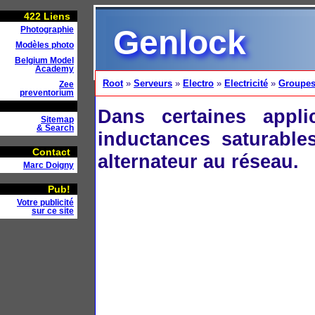
422
Liens
Genlock
Photographie
Modèles photo
Belgium Model
Academy
Root
»
Serveurs
»
Electro
»
Electricité
»
Groupes
Zee
preventorium
Dans certaines appli
Sitemap
& Search
inductances saturables
Contact
alternateur au réseau.
Marc Doigny
Pub!
Votre publicité
sur ce site