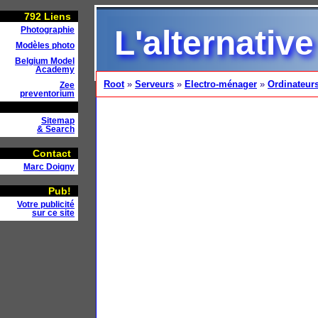
792
Liens
L'alternative
Photographie
Modèles photo
Belgium Model
Academy
Root
»
Serveurs
»
Electro-ménager
»
Ordinateur
Zee
preventorium
Sitemap
& Search
Contact
Marc Doigny
Pub!
Votre publicité
sur ce site