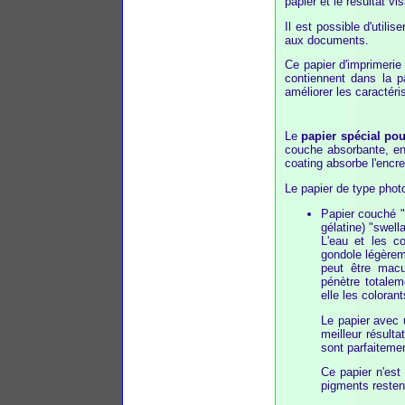
papier et le résultat 
Il est possible d'utili
aux documents.
Ce papier d'imprimerie
contiennent dans la p
améliorer les caractéri
Le
papier spécial po
couche absorbante, ent
coating absorbe l'encre
Le papier de type phot
Papier couché 
gélatine) "swell
L'eau et les co
gondole légèreme
peut être macu
pénètre totalem
elle les coloran
Le papier avec
meilleur résulta
sont parfaitemen
Ce papier n'est
pigments restent