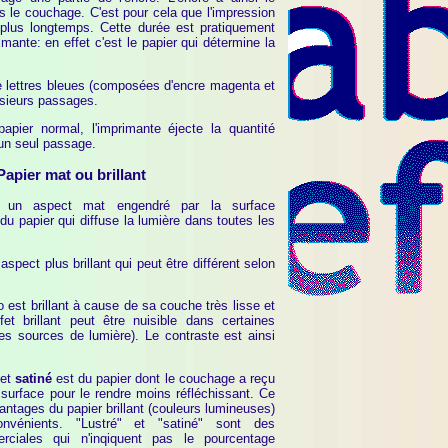
 le couchage. C'est pour cela que l'impression
 plus longtemps. Cette durée est pratiquement
mante: en effet c'est le papier qui détermine la
de lettres bleues (composées d'encre magenta et
usieurs passages.
apier normal, l'imprimante éjecte la quantité
un seul passage.
Papier mat ou brillant
 un aspect mat engendré par la surface
du papier qui diffuse la lumière dans toutes les
spect plus brillant qui peut être différent selon
 est brillant à cause de sa couche très lisse et
fet brillant peut être nuisible dans certaines
 des sources de lumière). Le contraste est ainsi
et
satiné
est du papier dont le couchage a reçu
 surface pour le rendre moins réfléchissant. Ce
antages du papier brillant (couleurs lumineuses)
nvénients. "Lustré" et "satiné" sont des
rciales qui n'inqiquent pas le pourcentage