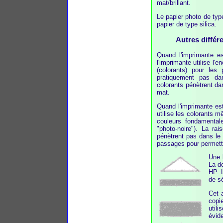
mat/brillant.
Le papier photo de type
papier de type silica.
Autres différ
Quand l'imprimante es
l'imprimante utilise l'e
(colorants) pour les
pratiquement pas da
colorants pénètrent da
mat.
Quand l'imprimante est
utilise les colorants mê
couleurs fondamentale
"photo-noire"). La ra
pénètrent pas dans le 
passages pour permettr
Une 
La d
HP. 
de sé
Cet 
copi
util
évid