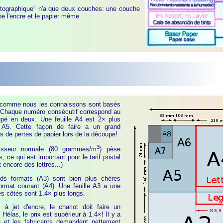
otographique" n'a que deux couches: une couche
be l'encre et le papier même.
r comme nous les connaissons sont basés
 Chaque numéro consécutif correspond au
pé en deux. Une feuille A4 est 2× plus
e A5. Cette façon de faire a un grand
is de pertes de papier lors de la découpe!
3
aisseur normale (80 grammes/m
) pèse
ce qui est important pour le tarif postal
 encore des lettres...)
ds formats (A3) sont bien plus chères
ormat courant (A4). Une feuille A3 a une
es côtés sont 1.4× plus longs.
à jet d'encre, le chariot doit faire un
Hélas, le prix est supérieur à 1.4×! Il y a
 et les fabricants demandent nettement