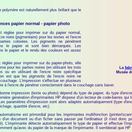
 polymère est naturellement plus brillant que le
ences papier normal - papier photo
t réglée pour imprimer sur du papier normal,
ncre noire (pigmentaire) pour les textes et l'encre
 parties colorées. Les pigments ne pénètrent
ns le papier et sont bien démarqués. Les
ns le papier et le rendu des couleurs est assez
 règlée pour imprimer sur du papier-photo, elle
me pour les parties noires (en utilisant les trois
La
fab
s ou en utilisant de l'encre noire spécifique
Musée de
ison est que les pigments de l'encre noire ne
couchage. L'impression s'effectue en plusieurs
e à l'encre de pénétrer correctement dans le couchage sans baver.
bonne impression (texte ou photo) dépend du type de papier, du type d'encre 
ernière génération d'imprimantes HP dispose d'un lecteur de code-barres qui li
Les paramètres d'impression sont alors adaptés automatiquement (type d'enc
chage, quantité d'encre, etc).
automatisme est primordial pour les imprimantes multifonction (printer/scann
e d'un document ou d'un ficher sans passer par l'ordinateur (il n'est donc p
isé). L'imprimante détecte automatiquement le type de papier et effectue l'im
emment qu'avec du papier de la marque de l'imprimante. Il semblerait que HP