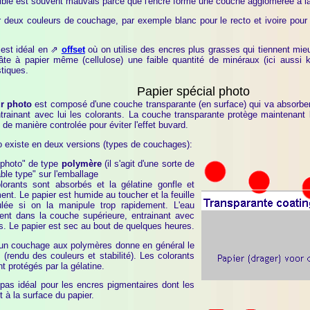
visible est souvent mauvais parce que l'encre forme une couche agglomérée à la
ser deux couleurs de couchage, par exemple blanc pour le recto et ivoire pour
 est idéal en ⇗
offset
où on utilise des encres plus grasses qui tiennent mieu
âte à papier même (cellulose) une faible quantité de minéraux (ici aussi 
stiques.
Papier spécial photo
ur photo
est composé d'une couche transparante (en surface) qui va absorber 
rainant avec lui les colorants. La couche transparante protège maintenant le
 de manière controlée pour éviter l'effet buvard.
o existe en deux versions (types de couchages):
"photo" de type
polymère
(il s'agit d'une sorte de
able type" sur l'emballage
lorants sont absorbés et la gélatine gonfle et
nt. Le papier est humide au toucher et la feuille
lée si on la manipule trop rapidement. L'eau
ent dans la couche supérieure, entrainant avec
ts. Le papier est sec au bout de quelques heures.
 un couchage aux polymères donne en général le
t (rendu des couleurs et stabilité). Les colorants
t protégés par la gélatine.
 pas idéal pour les encres pigmentaires dont les
 à la surface du papier.