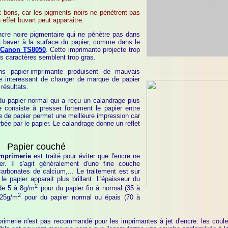
t bons, car les pigments noirs ne pénètrent pas
 effet buvart peut apparaitre.
ncre noire pigmentaire qui ne pénètre pas dans
à baver à la surface du papier, comme dans le
⇗
Canon TS8050
. Cette imprimante projecte trop
les caractères semblent trop gras.
ns papier-imprimante produisent de mauvais
tre interessant de changer de marque de papier
 résultats.
u papier normal qui a reçu un calandrage plus
 consiste à presser fortement le papier entre
e de papier permet une meilleure impression car
bée par le papier. Le calandrage donne un reflet
Papier couché
imprimerie
est traité pour éviter que l'encre ne
er. Il s'agit généralement d'une fine couche
arbonates de calcium,... Le traitement est sur
e papier apparait plus brillant. L'épaisseur du
2
de 5 à 8g/m
pour du papier fin à normal (35 à
2
 25g/m
pour du papier normal ou épais (70 à
rimerie n'est pas recommandé pour les imprimantes à jet d'encre: les coule