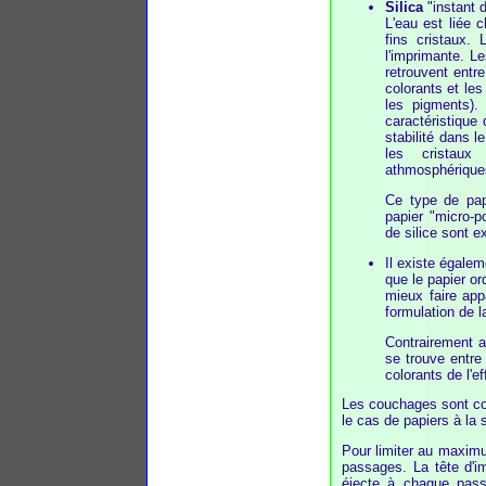
Silica
"instant d
L'eau est liée 
fins cristaux.
l'imprimante. Le
retrouvent entre
colorants et le
les pigments).
caractéristique 
stabilité dans 
les cristau
athmosphérique
Ce type de pap
papier "micro-p
de silice sont 
Il existe égale
que le papier or
mieux faire app
formulation de l
Contrairement a
se trouve entre
colorants de l'eff
Les couchages sont con
le cas de papiers à la 
Pour limiter au maximu
passages. La tête d'im
éjecte à chaque passa