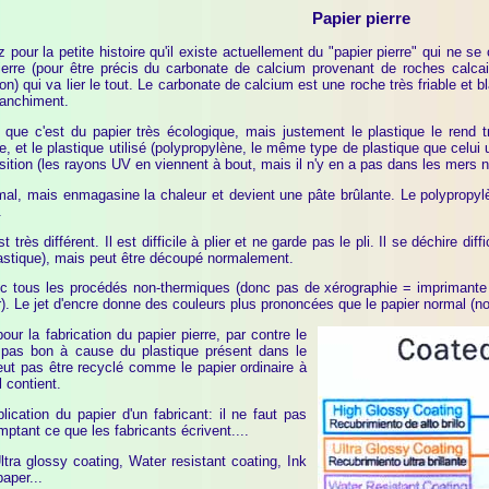
Papier pierre
 pour la petite histoire qu'il existe actuellement du "papier pierre" qui ne 
ierre (pour être précis du carbonate de calcium provenant de roches calcai
on) qui va lier le tout. Le carbonate de calcium est une roche très friable e
lanchiment.
 que c'est du papier très écologique, mais justement le plastique le rend 
e, et le plastique utilisé (polypropylène, le même type de plastique que celui u
ition (les rayons UV en viennent à bout, mais il n'y en a pas dans les mers ni
 mal, mais enmagasine la chaleur et devient une pâte brûlante. Le polypropyl
.
 très différent. Il est difficile à plier et ne garde pas le pli. Il se déchire di
astique), mais peut être découpé normalement.
ec tous les procédés non-thermiques (donc pas de xérographie = imprimante 
). Le jet d'encre donne des couleurs plus prononcées que le papier normal (n
pour la fabrication du papier pierre, par contre le
t pas bon à cause du plastique présent dans le
eut pas être recyclé comme le papier ordinaire à
l contient.
xplication du papier d'un fabricant: il ne faut pas
ptant ce que les fabricants écrivent....
ltra glossy coating, Water resistant coating, Ink
aper...