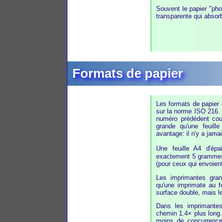
Souvent le papier "ph
transparente qui absor
Formats de papier
Les formats de papie
sur la norme ISO 216.
numéro prédédent cou
grande qu'une feuill
avantage: il n'y a jama
Une feuille A4 d'ép
exactement 5 grammes, 
(pour ceux qui envoient
Les imprimantes gran
qu'une imprimate au f
surface double, mais l
Dans les imprimantes 
chemin 1.4× plus long. 
moins de concurrence