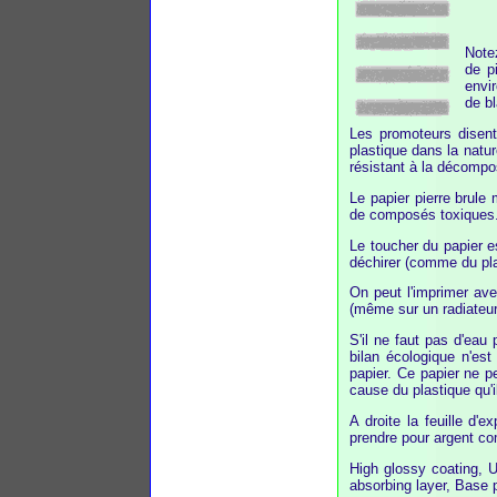
Notez
de p
envir
de b
Les promoteurs disent
plastique dans la natur
résistant à la décompos
Le papier pierre brule
de composés toxiques
Le toucher du papier est
déchirer (comme du pl
On peut l'imprimer av
(même sur un radiateur
S'il ne faut pas d'eau 
bilan écologique n'es
papier. Ce papier ne p
cause du plastique qu'i
A droite la feuille d'e
prendre pour argent com
High glossy coating, U
absorbing layer, Base p