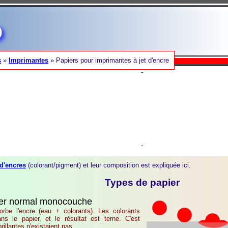
o
s
»
Imprimantes
» Papiers pour imprimantes à jet d'encre
-
-
 d'encres
(colorant/pigment) et leur composition est expliquée ici.
Types de papier
er normal monocouche
rbe l'encre (eau + colorants). Les colorants
ans le papier, et le résultat est terne. C'est
illantes n'existaient pas.