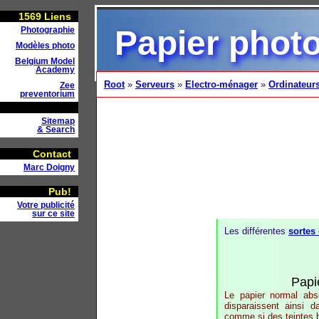
1569
Liens
Papier phot
Photographie
Modèles photo
Belgium Model
Academy
Root
»
Serveurs
»
Electro-ménager
»
Ordinateur
Zee
preventorium
Sitemap
& Search
Contact
Marc Doigny
Pub!
Votre publicité
sur ce site
Les différentes
sortes
Papi
Le papier normal abso
disparaissent ainsi d
comme si des teintes br