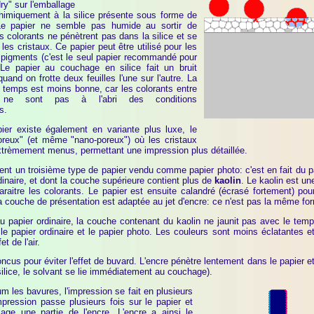
ry" sur l'emballage
chimiquement à la silice présente sous forme de
 Le papier ne semble pas humide au sortir de
s colorants ne pénètrent pas dans la silice et se
 les cristaux. Ce papier peut être utilisé pour les
s pigments (c'est le seul papier recommandé pour
 Le papier au couchage en silice fait un bruit
quand on frotte deux feuilles l'une sur l'autre. La
le temps est moins bonne, car les colorants entre
x ne sont pas à l'abri des conditions
s.
ier existe également en variante plus luxe, le
oreux" (et même "nano-poreux") où les cristaux
extrèmement menus, permettant une impression plus détaillée.
ment un troisième type de papier vendu comme papier photo: c'est en fait du
dinaire, et dont la couche supérieure contient plus de
kaolin
. Le kaolin est un
araitre les colorants. Le papier est ensuite calandré (écrasé fortement) pou
a couche de présentation est adaptée au jet d'encre: ce n'est pas la même form
u papier ordinaire, la couche contenant du kaolin ne jaunit pas avec le temp
 le papier ordinaire et le papier photo. Les couleurs sont moins éclatantes 
et de l'air.
cus pour éviter l'effet de buvard. L'encre pénètre lentement dans le papier et
silice, le solvant se lie immédiatement au couchage).
m les bavures, l'impression se fait en plusieurs
pression passe plusieurs fois sur le papier et
ge une partie de l'encre. L'encre a ainsi le