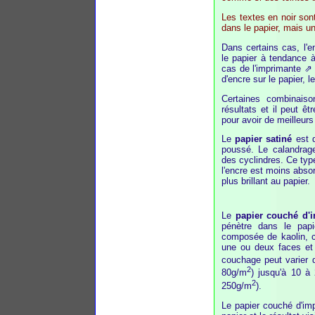
Les textes en noir son
dans le papier, mais un
Dans certains cas, l'e
le papier à tendance 
cas de l'imprimante 
d'encre sur le papier, 
Certaines combinaiso
résultats et il peut ê
pour avoir de meilleurs
Le
papier satiné
est d
poussé. Le calandrage
des cyclindres. Ce typ
l'encre est moins absor
plus brillant au papier.
Le
papier couché d'
pénètre dans le papi
composée de kaolin, c
une ou deux faces et l
couchage peut varier 
2
80g/m
) jusqu'à 10 à
2
250g/m
).
Le papier couché d'imp