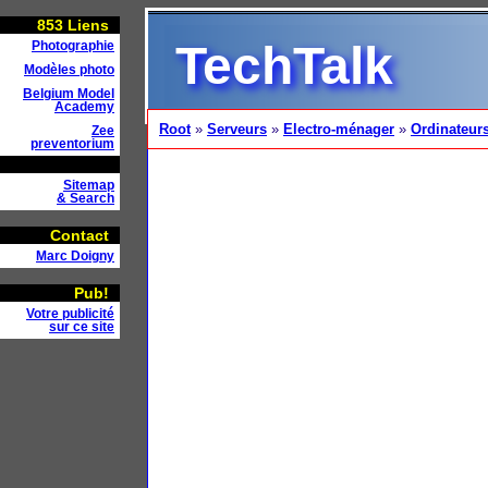
853
Liens
TechTalk
Photographie
Modèles photo
Belgium Model
Academy
Root
»
Serveurs
»
Electro-ménager
»
Ordinateur
Zee
preventorium
Sitemap
& Search
Contact
Marc Doigny
Pub!
Votre publicité
sur ce site