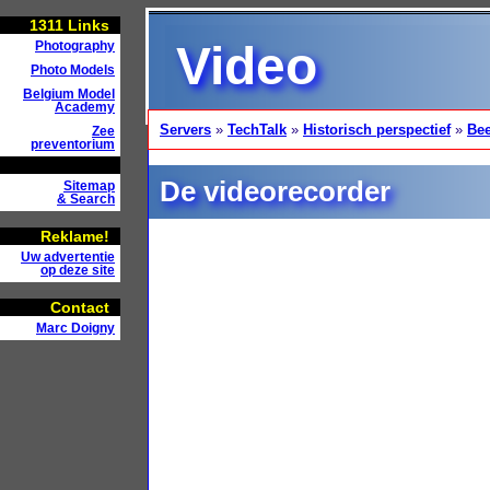
1311
Links
Video
Photography
Photo Models
Belgium Model
Academy
Servers
»
TechTalk
»
Historisch perspectief
»
Bee
Zee
preventorium
De videorecorder
Sitemap
& Search
Reklame!
Uw advertentie
op deze site
Contact
Marc Doigny