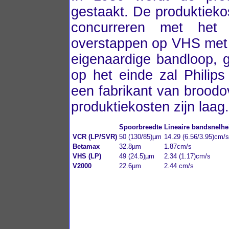
gestaakt. De produktieko
concurreren met het 
overstappen op VHS met 
eigenaardige bandloop, 
op het einde zal Philip
een fabrikant van broodov
produktiekosten zijn laag.
Spoorbreedte
Lineaire bandsnelhe
VCR (LP/SVR)
50 (130/85)µm
14.29 (6.56/3.95)cm/s
Betamax
32.8µm
1.87cm/s
VHS (LP)
49 (24.5)µm
2.34 (1.17)cm/s
V2000
22.6µm
2.44 cm/s