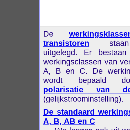
De
werkingsklas
transistoren
staan
uitgelegd. Er bestaan
werkingsclassen van ver
A, B en C. De werkin
wordt bepaald d
polarisatie van 
(gelijkstroominstelling).
De standaard werking
A, B, AB en C