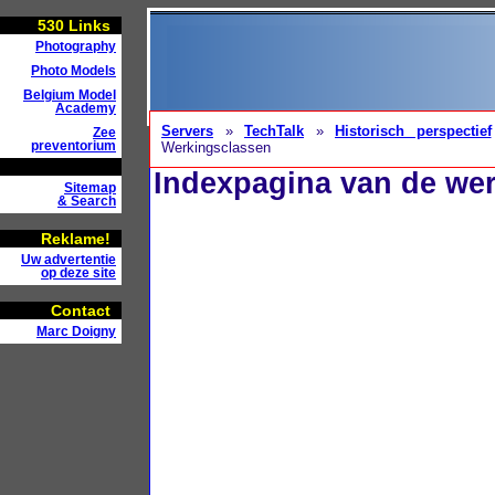
530
Links
Photography
Photo Models
Belgium Model
Academy
Servers
»
TechTalk
»
Historisch perspectief
Zee
preventorium
Werkingsclassen
Indexpagina van de wer
Sitemap
& Search
Reklame!
Uw advertentie
op deze site
Contact
Marc Doigny