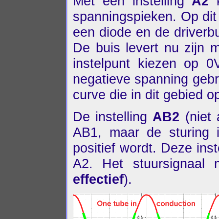
Met een instelling
A2
k
spanningspieken. Op dit 
een diode en de driverb
De buis levert nu zijn
instelpunt kiezen op 
negatieve spanning geb
curve die in dit gebied 
De instelling
AB2
(niet 
AB1, maar de sturing 
positief wordt. Deze inst
A2. Het stuursignaal 
effectief
).