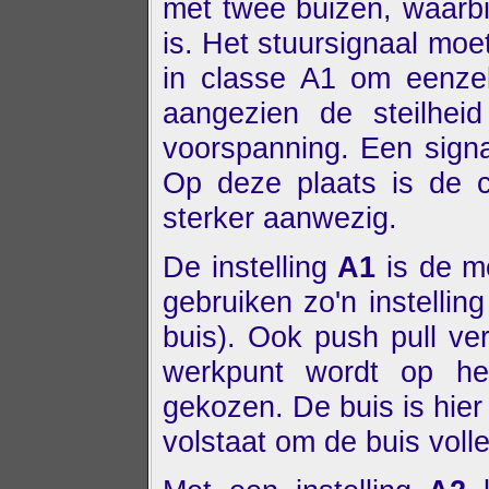
met twee buizen, waarbi
is. Het stuursignaal moe
in classe A1 om eenze
aangezien de steilhei
voorspanning. Een sign
Op deze plaats is de 
sterker aanwezig.
De instelling
A1
is de me
gebruiken zo'n instellin
buis). Ook push pull ve
werkpunt wordt op het
gekozen. De buis is hie
volstaat om de buis volle