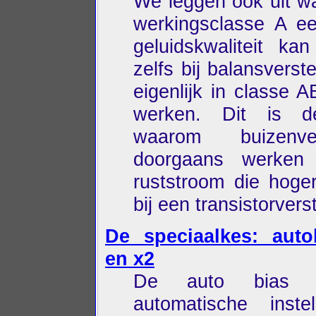
We leggen ook uit w
werkingsclasse A ee
geluidskwaliteit kan
zelfs bij balansverst
eigenlijk in classe 
werken. Dit is d
waarom buizenver
doorgaans werken
ruststroom die hoger
bij een transistorvers
De speciaalkes: auto
en x2
De auto bias 
automatische instel