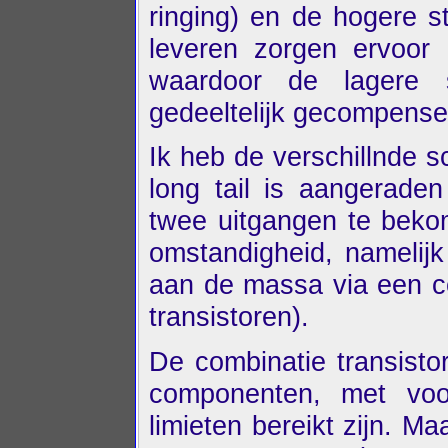
ringing) en de hogere s
leveren zorgen ervoor 
waardoor de lagere 
gedeeltelijk gecompense
Ik heb de verschillnde 
long tail is aangerad
twee uitgangen te beko
omstandigheid, namelij
aan de massa via een c
transistoren).
De combinatie transisto
componenten, met voor
limieten bereikt zijn. M