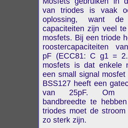
Mosfets gebruiken in d
van triodes is vaak 
oplossing, want de 
capaciteiten zijn veel te
mosfets. Bij een triode 
roostercapaciteiten va
pF (ECC81: C g1 = 2.3
mosfets is dat enkele 
een small signal mosfet
BSS127 heeft een gatec
van 25pF. Om de
bandbreedte te hebben
triodes moet de stroom
zo sterk zijn.