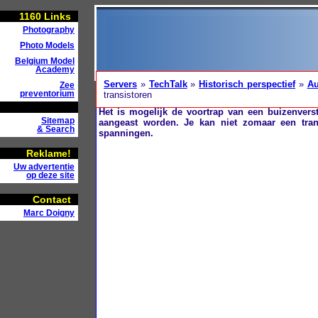
1160
Links
Photography
Photo Models
Belgium Model
Academy
Servers
»
TechTalk
»
Historisch perspectief
»
Au
Zee
preventorium
transistoren
Het is mogelijk de voortrap van een buizenvers
Sitemap
aangeast worden. Je kan niet zomaar een trans
& Search
spanningen.
Reklame!
Uw advertentie
op deze site
Contact
Marc Doigny