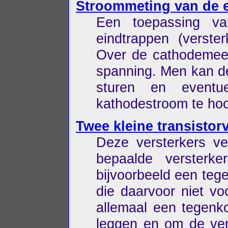
Stroommeting van de 
Een toepassing v
eindtrappen (verster
Over de cathodemeet
spanning. Men kan d
sturen en eventu
kathodestroom te hoo
Twee kleine transistor
Deze versterkers v
bepaalde versterk
bijvoorbeeld een tege
die daarvoor niet v
allemaal een tegenko
leggen en om de ver