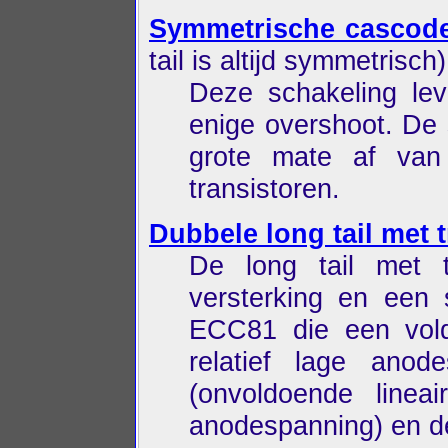
Symmetrische cascode
tail is altijd symmetrisch)
Deze schakeling lev
enige overshoot. De 
grote mate af van
transistoren.
Dubbele long tail met 
De long tail met t
versterking en een 
ECC81 die een vold
relatief lage ano
(onvoldoende line
anodespanning) en de