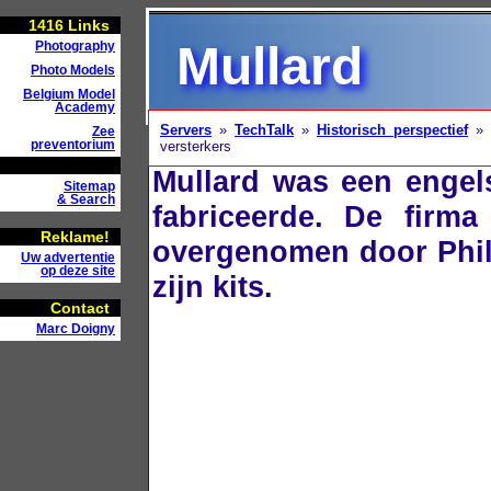
1416
Links
Mullard
Photography
Photo Models
Belgium Model
Academy
Servers
»
TechTalk
»
Historisch perspectief
»
Zee
preventorium
versterkers
Mullard was een engel
Sitemap
& Search
fabriceerde. De firm
Reklame!
overgenomen door Phil
Uw advertentie
op deze site
zijn kits.
Contact
Marc Doigny