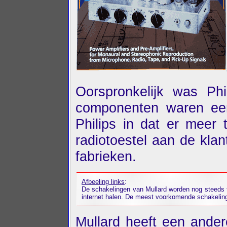
Oorspronkelijk was Phi
componenten waren eer
Philips in dat er meer
radiotoestel aan de kla
fabrieken.
Afbeeling links
:
De schakelingen van Mullard worden nog steeds
internet halen. De meest voorkomende schakelin
Mullard heeft een ande