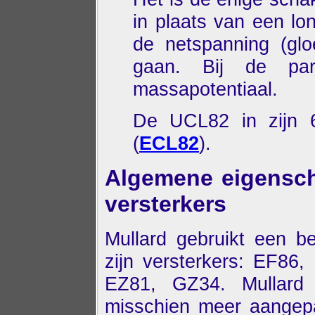
in plaats van een lon
de netspanning (glo
gaan. Bij de par
massapotentiaal.
De UCL82 in zijn 6
(
ECL82
).
Algemene eigensch
versterkers
Mullard gebruikt een be
zijn versterkers: EF86
EZ81, GZ34. Mullard 
misschien meer aangepa