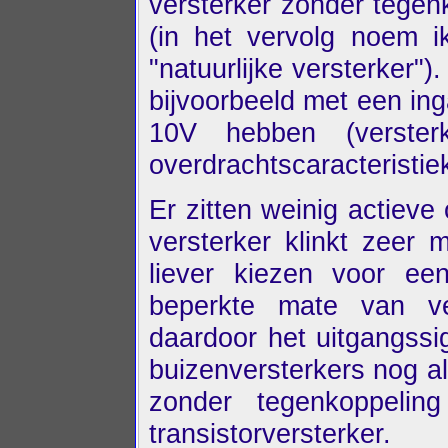
versterker zonder tegen
(in het vervolg noem i
"natuurlijke versterker"
bijvoorbeeld met een in
10V hebben (verster
overdrachtscaracteristie
Er zitten weinig actiev
versterker klinkt zeer 
liever kiezen voor ee
beperkte mate van ve
daardoor het uitgangssi
buizenversterkers nog al
zonder tegenkoppelin
transistorversterker.