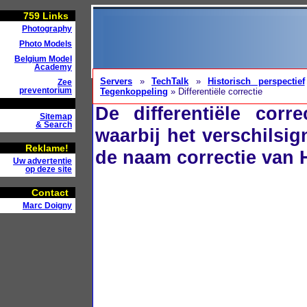
759
Links
Photography
Photo Models
Belgium Model
Academy
Servers
»
TechTalk
»
Historisch perspectief
Zee
preventorium
Tegenkoppeling
» Differentiële correctie
De differentiële cor
Sitemap
& Search
waarbij het verschilsig
Reklame!
de naam correctie van
Uw advertentie
op deze site
Contact
Marc Doigny