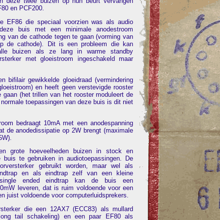
den deze twee buizen op hun beurt vervangen
F80 en PCF200.
de EF86 die speciaal voorzien was als audio
 deze buis met een minimale anodestroom
g van de cathode tegen te gaan (vorming van
op de cathode). Dit is een probleem die kan
alle buizen als ze lang in warme standby
sterker met gloeistroom ingeschakeld maar
 bifilair gewikkelde gloeidraad (vermindering
loeistroom) en heeft geen verstevigde rooster
 gaan (het trillen van het rooster moduleert de
normale toepassingen van deze buis is dit niet
room bedraagt 10mA met een anodespanning
t de anodedissipatie op 2W brengt (maximale
5W).
den grote hoeveelheden buizen in stock en
 buis te gebruiken in audiotoepassingen. De
orversterker gebruikt worden, maar wel als
ndtrap en als eindtrap zelf van een kleine
 single ended eindtrap kan de buis een
0mW leveren, dat is ruim voldoende voor een
en juist voldoende voor computerluidsprekers.
rsterker die een 12AX7 (ECC83) als mullard
(long tail schakeling) en een paar EF80 als