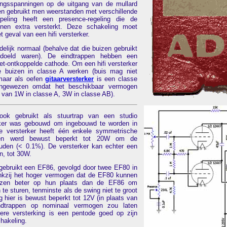
angsspanningen op de uitgang van de mullard
ren gebruikt men weerstanden met verschillende
peling heeft een presence-regeling die de
en extra versterkt. Deze schakeling moet
t geval van een hifi versterker.
delijk normaal (behalve dat die buizen gebruikt
edoeld waren). De eindtrappen hebben een
t-ontkoppelde cathode. Om een hifi versterker
 buizen in classe A werken (buis mag niet
maar als oefen
gitaarversterker
is een classe
ngewezen omdat het beschikbaar vermogen
 van 1W in classe A, 3W in classe AB).
ook gebruikt als stuurtrap van een studio
erker was gebouwd om ingebouwd te worden in
e versterker heeft één enkele symmetrische
gen werd bewust beperkt tot 20W om de
uden (< 0.1%). De versterker kan echter een
n, tot 30W.
 gebruikt een EF86, gevolgd door twee EF80 in
nkzij het hoger vermogen dat de EF80 kunnen
uizen beter op hun plaats dan de EF86 om
te sturen, tenminste als de swing niet te groot
hier is bewust beperkt tot 12V (in plaats van
dtrappen op nominaal vermogen zou laten
ere versterking is een pentode goed op zijn
chakeling.