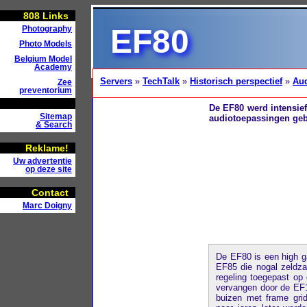
808
Links
EF80
Photography
Photo Models
Belgium Model
Academy
Servers
»
TechTalk
»
Historisch perspectief
»
Au
Zee
preventorium
De EF80 werd intensief
Sitemap
audiotoepassingen geb
& Search
Reklame!
Uw advertentie
op deze site
Contact
Marc Doigny
De EF80 is een high ga
EF85 die nogal zeldz
regeling toegepast o
vervangen door de EF1
buizen met frame gri