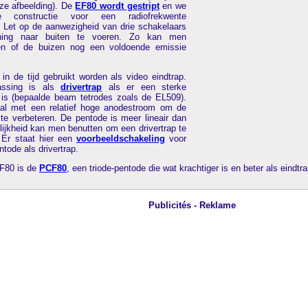
ize afbeelding). De
EF80 wordt gestript
en we
e constructie voor een radiofrekwente
. Let op de aanwezigheid van drie schakelaars
ing naar buiten te voeren. Zo kan men
ren of de buizen nog een voldoende emissie
n de tijd gebruikt worden als video eindtrap.
assing is als
drivertrap
als er een sterke
is (bepaalde beam tetrodes zoals de EL509).
l met een relatief hoge anodestroom om de
 te verbeteren. De pentode is meer lineair dan
ijkheid kan men benutten om een drivertrap te
 Er staat hier een
voorbeeldschakeling
voor
tode als drivertrap.
F80 is de
PCF80
, een triode-pentode die wat krachtiger is en beter als eindtr
Publicités - Reklame