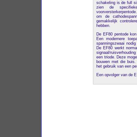
schakeling is de full s
zien de specifiek
voorversterkerpentode
om de cathodespann
gemakkelijk controle
hebben.
De EF80 pentode kon i
Een modernere toep
spanningszwaai nodig 
De EF80 werkt normaa
signaal/ruisverhouding
een triode. Deze mogel
bouwen met die buis.
het gebruik van een pen
Een opvolger van de E