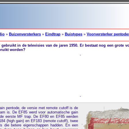
dio
»
Buizenversterkers
»
Eindtrap
»
Buistypes
»
Voorversterker pentode
 gebruikt in de televisies van de jaren 1950. Er bestaat nog een grote 
ruikt worden?
-
-
in pentode, de versie met remote cutoff is de
aam is. De EF85 werd voor automatische gain
p de eerste MF trap. De EF80 en EF85 werden
84 (high gain) en EF183 (remote cutoff), twee
ds die betere eigenschappen hadden. En een