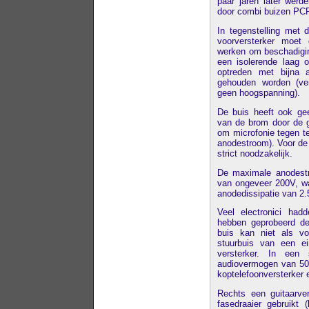
paar jaren later wer
door combi buizen PC
In tegenstelling met 
voorversterker moet
werken om beschadigin
een isolerende laag 
optreden met bijna 
gehouden worden (ver
geen hoogspanning).
De buis heeft ook geen
van de brom door de g
om microfonie tegen te
anodestroom). Voor de 
strict noodzakelijk.
De maximale anodest
van ongeveer 200V, wa
anodedissipatie van 2.
Veel electronici had
hebben geprobeerd de
buis kan niet als vo
stuurbuis van een ei
versterker. In een
audiovermogen van 50
koptelefoonversterker 
Rechts een guitaarve
fasedraaier gebruikt 