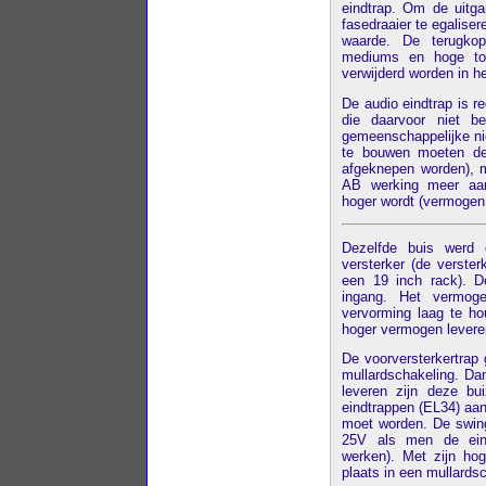
eindtrap. Om de uitg
fasedraaier te egalise
waarde. De terugkop
mediums en hoge ton
verwijderd worden in he
De audio eindtrap is re
die daarvoor niet b
gemeenschappelijke nie
te bouwen moeten de
afgeknepen worden), 
AB werking meer aa
hoger wordt (vermogen
Dezelfde buis werd 
versterker (de verst
een 19 inch rack). D
ingang. Het vermo
vervorming laag te ho
hoger vermogen levere
De voorversterkertrap
mullardschakeling. Da
leveren zijn deze b
eindtrappen (EL34) aan 
moet worden. De swing 
25V als men de ein
werken). Met zijn hog
plaats in een mullards