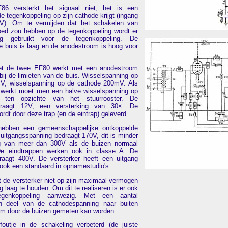
86 versterkt het signaal niet, het is een
de tegenkoppeling op zijn cathode krijgt (ingang
V). Om te vermijden dat het schakelen van
loed zou hebben op de tegenkoppeling wordt er
ng gebruikt voor de tegenkoppeling. De
 buis is laag en de anodestroom is hoog voor
et de twee EF80 werkt met een anodestroom
bij de limieten van de buis. Wisselspanning op
mV, wisselspanning op de cathode 200mV. Als
 werkt moet men een halve wisselspanning op
ten opzichte van het stuurrooster. De
draagt 12V, een versterking van 30×. De
ordt door deze trap (en de eintrap) geleverd.
hebben een gemeenschappelijke ontkoppelde
uitgangsspanning bedraagt 170V, dit is minder
g van meer dan 300V als de buizen normaal
De eindtrappen werken ook in classe A. De
raagt 400V. De versterker heeft een uitgang
s ook een standaard in opnamestudio's.
t de versterker niet op zijn maximaal vermogen
 laag te houden. Om dit te realiseren is er ook
genkoppeling aanwezig. Met een aantal
n deel van de cathodespanning naar buiten
om door de buizen gemeten kan worden.
outje in de schakeling verbeterd (de juiste