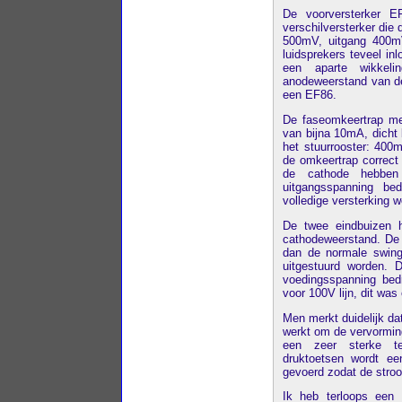
De voorversterker EF
verschilversterker die 
500mV, uitgang 400m
luidsprekers teveel in
een aparte wikkeli
anodeweerstand van de
een EF86.
De faseomkeertrap m
van bijna 10mA, dicht 
het stuurrooster: 400
de omkeertrap correct
de cathode hebben 
uitgangsspanning be
volledige versterking w
De twee eindbuizen 
cathodeweerstand. De 
dan de normale swin
uitgestuurd worden. 
voedingsspanning bed
voor 100V lijn, dit wa
Men merkt duidelijk da
werkt om de vervorming
een zeer sterke te
druktoetsen wordt ee
gevoerd zodat de stro
Ik heb terloops een f