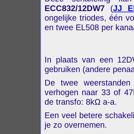
ECC832/12DW7
(
JJ El
ongelijke triodes, één v
en twee EL508 per kanaa
In plaats van een 12
gebruiken (andere penaa
De twee weerstanden
verhogen naar 33 of 47
de transfo: 8kΩ a-a.
Een veel betere schakel
je zo overnemen.