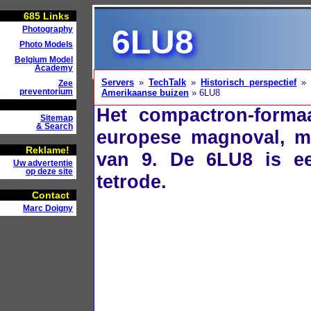
685
Links
6LU8
Photography
Photo Models
Belgium Model
Academy
Servers
»
TechTalk
»
Historisch perspectief
Zee
preventorium
Amerikaanse buizen
» 6LU8
Het compactron-formaa
Sitemap
& Search
europese magnoval, ma
Reklame!
van 9. De 6LU8 is e
Uw advertentie
op deze site
tetrode.
Contact
Marc Doigny