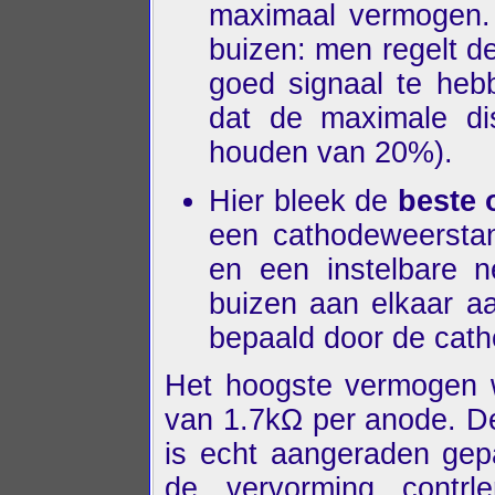
maximaal vermogen. 
buizen: men regelt 
goed signaal te heb
dat de maximale dis
houden van 20%).
Hier bleek de
beste 
een cathodeweerstan
en een instelbare n
buizen aan elkaar a
bepaald door de cat
Het hoogste vermogen w
van 1.7kΩ per anode. D
is echt aangeraden gep
de vervorming contr