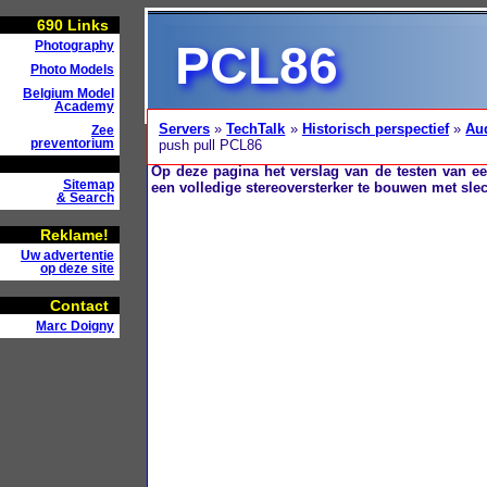
690
Links
PCL86
Photography
Photo Models
Belgium Model
Academy
Servers
»
TechTalk
»
Historisch perspectief
»
Au
Zee
preventorium
push pull PCL86
Op deze pagina het verslag van de testen van een
Sitemap
een volledige stereoversterker te bouwen met slec
& Search
Reklame!
Uw advertentie
op deze site
Contact
Marc Doigny