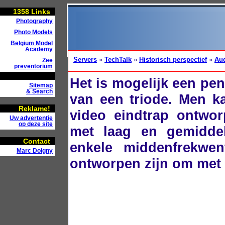
1358
Links
Photography
Photo Models
Belgium Model
Academy
Servers
»
TechTalk
»
Historisch perspectief
»
Au
Zee
preventorium
Het is mogelijk een pen
Sitemap
& Search
van een triode. Men k
Reklame!
video eindtrap ontwo
Uw advertentie
op deze site
met laag en gemidde
Contact
enkele middenfrekwen
Marc Doigny
ontworpen zijn om met 