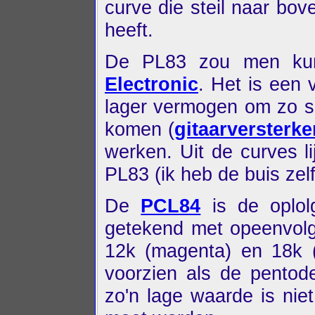
curve die steil naar bov
heeft.
De PL83 zou men kun
Electronic
. Het is een
lager vermogen om zo sn
komen (
gitaarversterke
werken. Uit de curves li
PL83 (ik heb de buis zelf
De
PCL84
is de oplol
getekend met opeenvolg
12k (magenta) en 18k 
voorzien als de pentode
zo'n lage waarde is nie