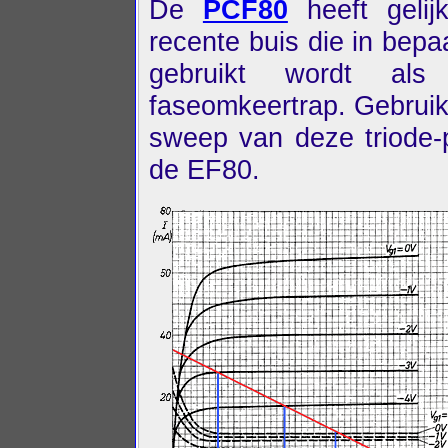
De
PCF80
heeft gelij
recente buis die in bep
gebruikt wordt als 
faseomkeertrap. Gebruik
sweep van deze triode-p
de EF80.