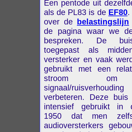
Een pentode uit dezelfd
als de PL83 is de
EF80
.
over de
belastingslijn
de pagina waar we d
bespreken. De bu
toegepast als midden
versterker en vaak wer
gebruikt met een rela
stroom o
signaal/ruisverhou
verbeteren. Deze buis
intensief gebruikt in
1950 dat men zelfs
audioversterkers gebo