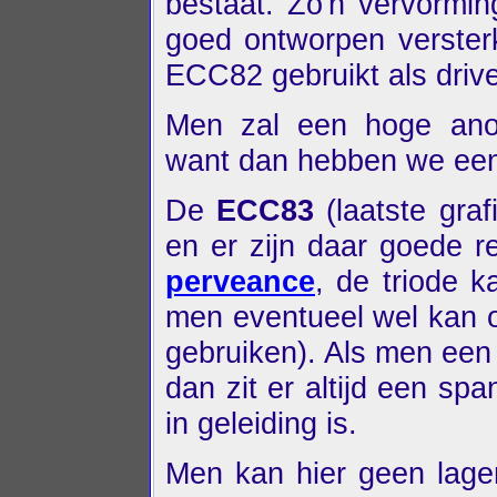
bestaat. Zo'n vervormi
goed ontworpen verster
ECC82 gebruikt als drive
Men zal een hoge ano
want dan hebben we een
De
ECC83
(laatste graf
en er zijn daar goede r
perveance
, de triode 
men eventueel wel kan o
gebruiken). Als men een
dan zit er altijd een spa
in geleiding is.
Men kan hier geen lage