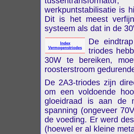
tussentransformator
werkpuntstabilisatie is 
Dit is het meest verfi
systeem als dat in de 30
De eindtra
Index
Vermogenstriodes
triodes heb
30W te bereiken, moe
roosterstroom gedurende
De 2A3-triodes zijn dir
om een voldoende hoog
gloeidraad is aan de 
spanning (ongeveer 70V
de voeding. Er werd des
(hoewel er al kleine meta