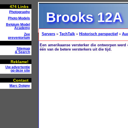
474
Links
Brooks 12A
Photography
Photo Models
Belgium Model
Academy
Servers
»
TechTalk
»
Historisch perspectief
»
Au
Zee
preventorium
Een amerikaanse versterker die ontworpen werd
Sitemap
één van de betere versterkers uit die tijd.
& Search
Reklame!
Uw advertentie
op deze site
Contact
Marc Doigny