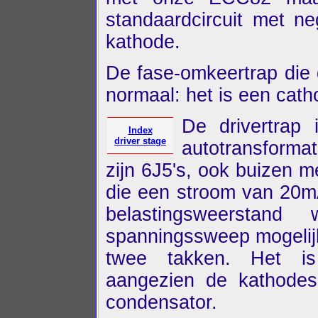
standaardcircuit met n
kathode.
De fase-omkeertrap die 
normaal: het is een cat
De drivertrap 
Index
driver stage
autotransforma
zijn 6J5's, ook buizen me
die een stroom van 20mA
belastingsweerstand
spanningssweep mogelijk
twee takken. Het is 
aangezien de kathodes 
condensator.