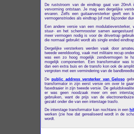
De ruststroom van de eindtrap gaat van 20mA i
vervorming ontstaan. Je mag een dergelijke verste
ervaren. Zelfs een guitaarversterker geeft een 
vermogenstriodes als eindtrap (of met bijzonder du
Een andere versie van een modulatieversterker, w
stuur- en het schermrooster samen aangestuur
meer vermogen nodig is voor de drivertrap gebrui
die normaal gebruikt wordt als single ended eindtrap 
Dergelijke versterkers werden vaak door amat
tweede wereldoorlog, vaak met militaire recup onde
was een zo hoog mogelijk zendvermogen te ha
mogelijk componenten. Een transformator was t
dan een extra buis en de transfo kon ook de ampli
vergroten met een vermindering van de bandbreedte
De
public address versterker van Geloso
gebr
transformator in zijn eerst versie om over te ga
fasedraaier in zijn tweede versie. De geluidskwalite
er was geen noodzaak meer om een interstage
gebruiken, want de prijs van de electronenbuiz
gezakt onder die van een interstage trasfo.
De interstage transformator kan nochtans in een
hi
werken (zie hoe dat gerealiseerd wordt in de sch
wordt.