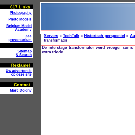
617
Links
Photography
Photo Models
Belgium Model
Academy
Servers
»
TechTalk
»
Historisch perspectief
»
Au
Zee
preventorium
transformator
De interstage transformator werd vroeger soms
Sitemap
extra triode.
& Search
Reklame!
Uw advertentie
op deze site
Contact
Marc Doigny