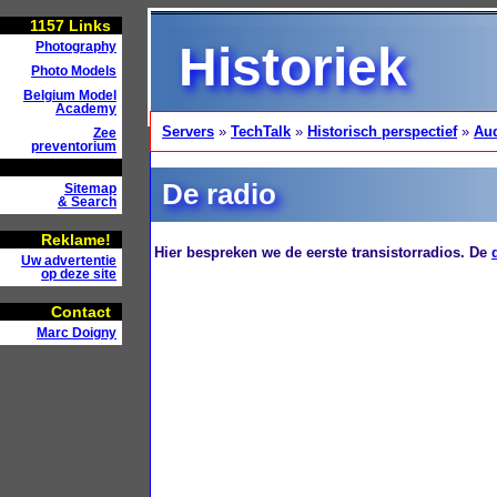
1157
Links
Historiek
Photography
Photo Models
Belgium Model
Academy
Servers
»
TechTalk
»
Historisch perspectief
»
Au
Zee
preventorium
De radio
Sitemap
& Search
Reklame!
Hier bespreken we de eerste transistorradios. De
Uw advertentie
op deze site
Contact
Marc Doigny