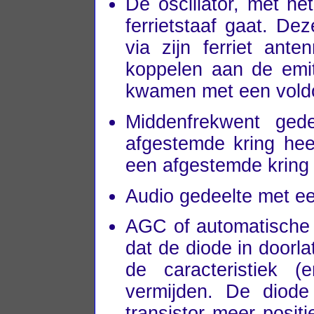
De oscillator, met he
ferrietstaaf gaat. Dez
via zijn ferriet ante
koppelen aan de emit
kwamen met een voldo
Middenfrekwent ged
afgestemde kring heef
een afgestemde kring 
Audio gedeelte met ee
AGC of automatische 
dat de diode in doorla
de caracteristiek (
vermijden. De diod
transistor meer positi