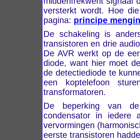
middenfrekwent signaal d
versterkt wordt. Hoe di
pagina:
principe mengi
De schakeling is ander
transistoren en drie audi
De AVR werkt op de eers
diode, want hier moet de
de detectiediode te kunn
een koptelefoon stur
transformatoren.
De beperking van de
condensator in iedere a
vervormingen (harmonisc
eerste transistoren hadd