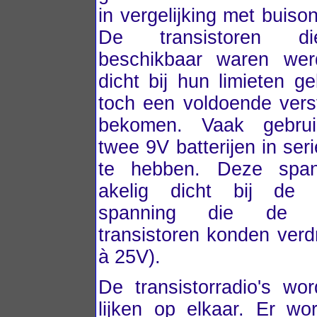
in vergelijking met buiso
De transistoren d
beschikbaar waren wer
dicht bij hun limieten g
toch een voldoende verst
bekomen. Vaak gebru
twee 9V batterijen in se
te hebben. Deze span
akelig dicht bij de 
spanning die de ge
transistoren konden verd
à 25V).
De transistorradio's wo
lijken op elkaar. Er w