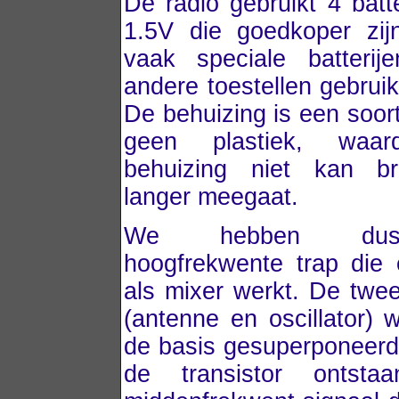
De radio gebruikt 4 batt
1.5V die goedkoper zi
vaak speciale batterij
andere toestellen gebrui
De behuizing is een soor
geen plastiek, waa
behuizing niet kan b
langer meegaat.
We hebben du
hoogfrekwente trap die
als mixer werkt. De twee
(antenne en oscillator) 
de basis gesuperponeerd
de transistor ontst