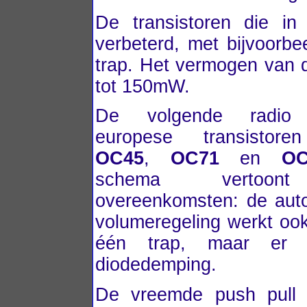
De transistoren die in
verbeterd, met bijvoorb
trap. Het vermogen van d
tot 150mW.
De volgende radio 
europese transisto
OC45
,
OC71
en
OC
schema vertoon
overeenkomsten: de aut
volumeregeling werkt oo
één trap, maar er 
diodedemping.
De vreemde push pull co