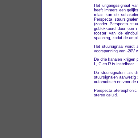
Het uitgangssignaal van
heeft immers een gelijk
relais kan de schakeli
Perspecta stuursignale
(zonder Perspecta stuu
geblokkeerd door een 
rooster van de eindbui
spanning, zodat de ampl
Het stuursignaal wordt 
voorspanning van -20V w
De drie kanalen krijgen 
L, C en R is instelbaar.
De stuursignalen, als d
stuursignalen aanwezig 
automatisch en voor de o
Perspecta Stereophonic S
stereo geluid.