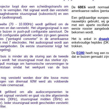
ojector loopt door een scheidingstransfo om
De
6BE6
wordt normaal 
 te vermijden. Het signaal wordt dan versterkt
amerikaanse radios (pentag
aagfrekwente stuursignaal (subsonisch) en een
 (audiosignaal).
Een gelijkaardige europe
nauwelijks gebruikt, wij 
eelte (70 - 10.000Hz) wordt gefilterd om de
met een aparte oscillato
eren en dan versterkt. Het uitgangssignaal is een
eerste rooster aangebo
e buizen in push-pull configuratie aanstuurt. De
bekomen wordt.
ll configuratie gebruikt worden zijn geen gewone
es ("pentagrid converter" in de amerikaanse
Het is enkel in
draagb
izen met 7 electrodes. Het audiosignaal wordt aan
enkelvoudige heptdes (DK9
aangeboden. De eerste stuurrooster krijgt het
trokken.
egeling).
De
EQ80
heeft nog een ro
 buis is minder als de sturing aan de tweede
dat er buizen gemaakt zij
 wordt: het stuursignaal moet dus sterker zijn.
-pull montage om harmonische vervormingen te
ontstaan omdat het werkpunt van de buis
 nog versterkt worden door drie losse mono
mogen van driemaal 60W werd als voldoende
male cinemazaal.
dt gefilterd om alle audiocomponenten te
et signaal versterkt en gaat via drie afgestemde
 links (30Hz), stuursignaal midden (35Hz) en
z). Ieder stuursignaal wordt gescheiden versterkt
lter.