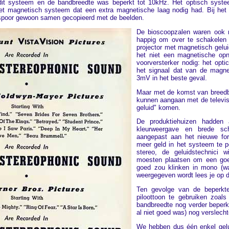
dit systeem en de bandbreedte was beperkt tot 10kHz. Het optisch syst
et magnetisch systeem dat een extra magnetische laag nodig had. Bij het 
spoor gewoon samen gecopieerd met de beelden.
De bioscoopzalen waren ook n
happig om over te schakelen
projector met magnetisch gelu
het niet een magnetische opn
voorversterker nodig: het opt
het signaal dat van de magn
3mV in het beste geval.
Maar met de komst van breedbe
kunnen aangaan met de televis
geluid" komen.
De produktiehuizen hadden 
kleurweergave en brede sc
aangepast aan het nieuwe fo
meer geld in het systeem te 
stereo, de geluidstechnici 
moesten plaatsen om een goe
goed zou klinken in mono (wa
weergegeven wordt lees je op 
Ten gevolge van de beperkte
piloottoon te gebruiken zoal
bandbreedte nog verder beperkt
al niet goed was) nog verslech
We hebben dus één enkel gelu