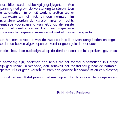
 de filter wordt dubbelzijdig gelijkgericht. Men
spanning nodig om de versterking te sturen. Een
ng automatisch in en uit werking zetten als er
n aanwezig zijn of niet. Bij een normale film
rsignalen) worden de kanalen links en rechts
negatieve voorspanning van -20V op de eerste
zen. Het centrumkanaal krijgt een ingestelde
itude van het signaal overeen komt met of zonder Perspecta.
aan het eerste rooster van de twee push pull buizen aangeboden en regelt
orden de buizen afgeknepen en komt er geen geluid meer door.
precies hetzelfde audiosignaal op de derde rooster: de luidsprekers geven du
ie aanwezig zijn, bedienen een relais die het toestel automatisch in Per
zijn gedurende 10 seconde, dan schakelt het toestel terug naar de normale
perateur is er geen verschil tussen een gewone bioscoopfilm en een bioscoop
ound zal een 10-tal jaren in gebruik blijven, tot de studios de nodige erva
Publicités - Reklame