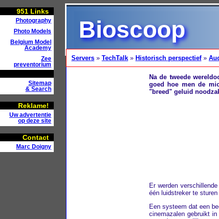
951
Links
Bioscoop
Photography
Photo Models
Belgium Model
Academy
Servers
»
TechTalk
»
Historisch perspectief
»
Au
Zee
preventorium
Na de tweede wereldoo
Sitemap
goed hoe men de micr
& Search
"breed" geluid noodzak
Reklame!
Uw advertentie
op deze site
Contact
Marc Doigny
Er werden verschillende
één luidstreker te sture
Een systeem dat een bee
cinemazalen gebruikt in