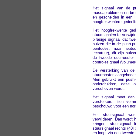
Het signaal van de pr
massaproblemen en brom
en gescheiden in een l
hoogfrekwentere gedeelte
Het hoogfrekwente ged
stuursignalen te verwijd
bifasige signaal dat twe
buizen die in de push-pu
pentodes, maar heptod
literatuur), dit zijn bu
de tweede suurrooster 
controlesignaal (volumer
De versterking van de
stuurrooster aangeboden
Men gebruikt een push
onderdrukken, deze 
verschoven wordt.
Het signaal moet dan
versterkers. Een ver
beschouwd voor een nor
Het stuursignaal wor
verwijderen. Dan wordt h
kringen: stuursignaal
stuursignaal rechts (40H
en loopt via een tweede fi