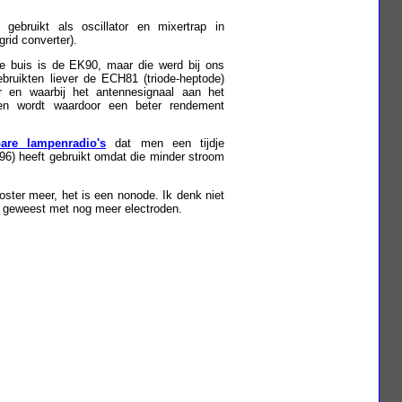
gebruikt als oscillator en mixertrap in
rid converter).
se buis is de EK90, maar die werd bij ons
gebruikten liever de ECH81 (triode-heptode)
r en waarbij het antennesignaal aan het
den wordt waardoor een beter rendement
are lampenradio's
dat men een tijdje
6) heeft gebruikt omdat die minder stroom
oster meer, het is een nonode. Ik denk niet
n geweest met nog meer electroden.