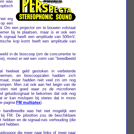
eem was
optisch
iet erg
 op een
id. Om een projector om te bouwen volstaat
emer bij te plaatsen, maar is er ook een
ich signaal heeft een amplitude van 500mV,
etische kop komt heeft een amplitude van
eld in de bioscoop (om de concurrentie te
ie), moest er wel een vorm van "breedbeeld
al heelwat geld gestoken in verbeterde
hermen, en bioscoopzalen hadden zich
rmaat, maar hadden niet veel zin om nog
pompen. Men zat ook aan het begin van de
wisten niet goed waar ze de microfonen
d geluidssignaal te bekomen dat ook nog
t er kan mislopen bij stereo dat in mono
de pagina
FM multiplex
).
 bandbreedte was het niet mogelijk een
s bij FM. De pilootton zou de beschikbare
 hebben en de signaal-ruis verhouding (die
terd hebben.
idsspoor die meer naar links of meer naar