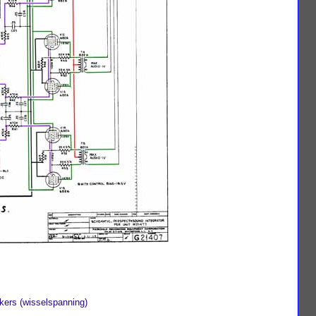
rkers (wisselspanning)