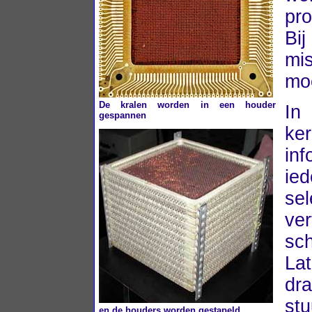
pro
Bij
mi
mo
De kralen worden in een houder
In
gespannen
ke
in
ie
se
ver
sch
La
dra
st
en de houders worden gestapeld