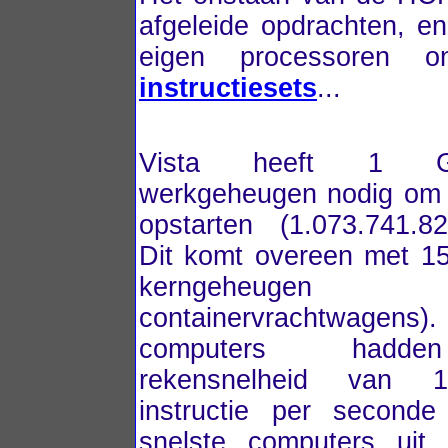
afgeleide opdrachten, en
eigen processoren o
instructiesets
...
Vista heeft 1 
werkgeheugen nodig om 
opstarten (1.073.741.8
Dit komt overeen met 1
kerngeheuge
containervrachtwage
computers hadd
rekensnelheid van 1
instructie per seconde
snelste computers uit