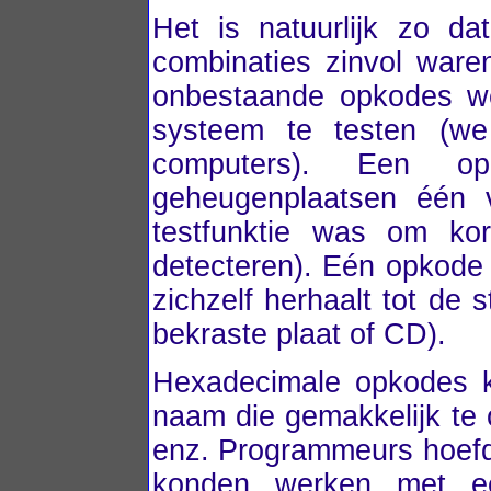
Het is natuurlijk zo dat
combinaties zinvol ware
onbestaande opkodes we
systeem te testen (we
computers). Een op
geheugenplaatsen één 
testfunktie was om kor
detecteren). Eén opkode f
zichzelf herhaalt tot de
bekraste plaat of CD).
Hexadecimale opkodes 
naam die gemakkelijk te
enz. Programmeurs hoefde
konden werken met ee