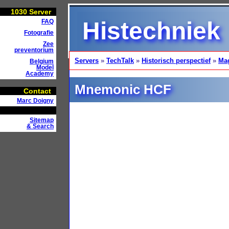
1030
Server
Histechniek
FAQ
Fotografie
Zee
preventorium
Servers
»
TechTalk
»
Historisch perspectief
»
Ma
Belgium
Model
Academy
Mnemonic HCF
Contact
Marc Doigny
Sitemap
& Search