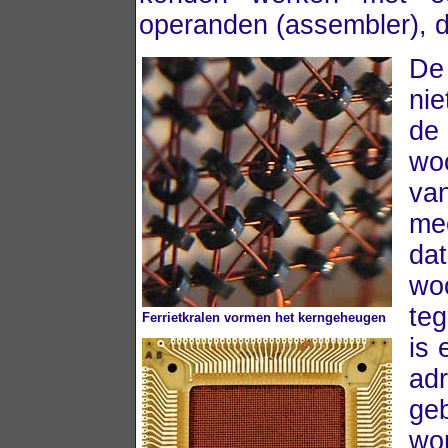
operanden (assembler), d
De
nie
de 
wo
va
me
da
wo
te
Ferrietkralen vormen het kerngeheugen
is 
ad
geb
wo