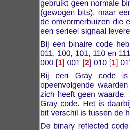
gebruikt geen normale bi
(gewogen bits), maar een
de omvormerbuizen die ee
een serieel signaal lever
Bij een binaire code he
011, 100, 101, 110 en 111 
000 [
1
] 001 [
2
] 010 [
1
] 01
Bij een Gray code is 
opeenvolgende waarden 
zich heeft geen waarde. 
Gray code. Het is daarb
bit verschil is tussen de
De binary reflected cod