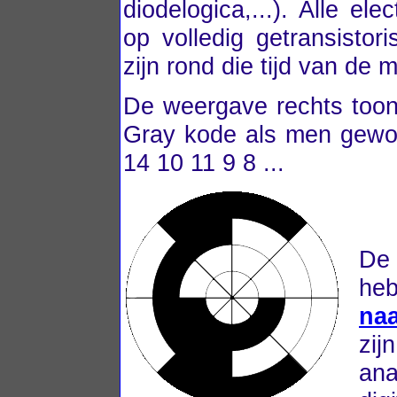
diodelogica,...). Alle el
op volledig getransisto
zijn rond die tijd van de
De weergave rechts toon
Gray kode als men gewog
14 10 11 9 8 ...
De 
he
naa
zi
an