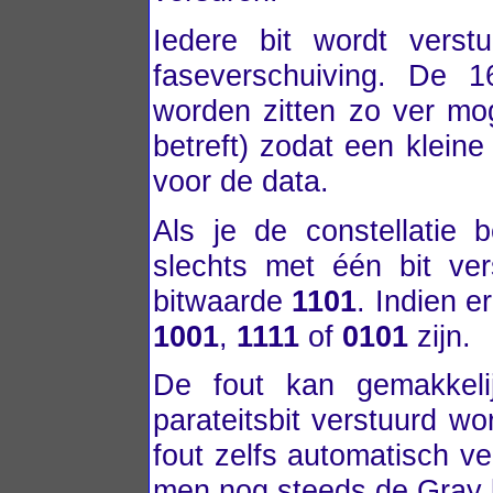
Iedere bit wordt verst
faseverschuiving. De 
worden zitten zo ver mog
betreft) zodat een kleine
voor de data.
Als je de constellatie 
slechts met één bit ver
bitwaarde
1101
. Indien e
1001
,
1111
of
0101
zijn.
De fout kan gemakkeli
parateitsbit verstuurd w
fout zelfs automatisch v
men nog steeds de Gray 