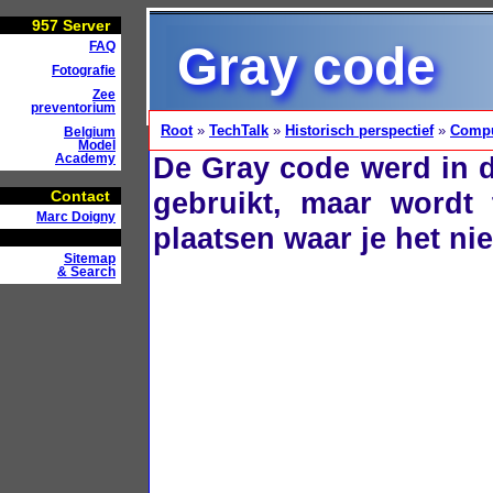
957
Server
Gray code
FAQ
Fotografie
Zee
preventorium
Root
»
TechTalk
»
Historisch perspectief
»
Compu
Belgium
Model
De Gray code werd in d
Academy
gebruikt, maar wordt 
Contact
Marc Doigny
plaatsen waar je het ni
Sitemap
& Search