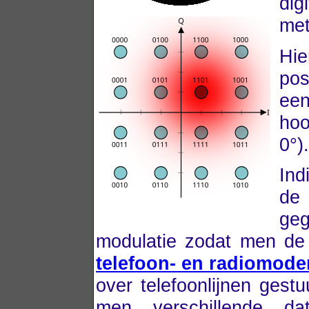
dig
met
Hi
pos
een
hoo
0°).
Ind
de 
geg
modulatie zodat men de 
telefoon- en radiomod
over telefoonlijnen gest
men verschillende dat