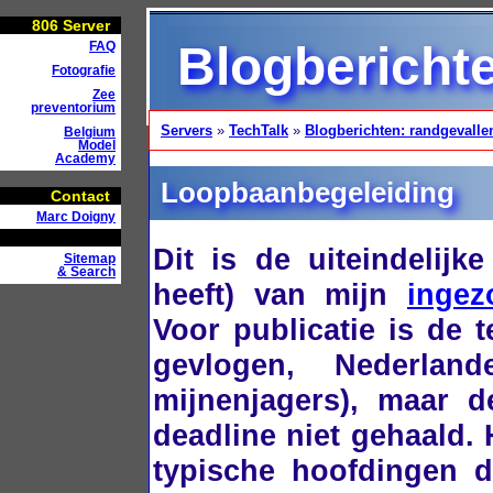
806
Server
Blogbericht
FAQ
Fotografie
Zee
preventorium
Servers
»
TechTalk
»
Blogberichten: randgevalle
Belgium
Model
Academy
Loopbaanbegeleiding
Contact
Marc Doigny
Dit is de uiteindelij
Sitemap
& Search
heeft) van mijn
ingez
Voor publicatie is de t
gevlogen, Nederlan
mijnenjagers), maar d
deadline niet gehaald. H
typische hoofdingen di