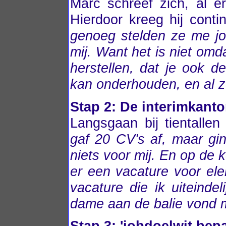
Marc schreef zich, al e
Hierdoor kreeg hij conti
genoeg stelden ze me job
mij. Want het is niet om
herstellen, dat je ook 
kan onderhouden, en al ze
Stap 2: De interimkant
Langsgaan bij tientalle
gaf 20 CV's af, maar gi
niets voor mij. En op de 
er een vacature voor ele
vacature die ik uiteinde
dame aan de balie vond mij
Stap 3: 'jobdoelwit be