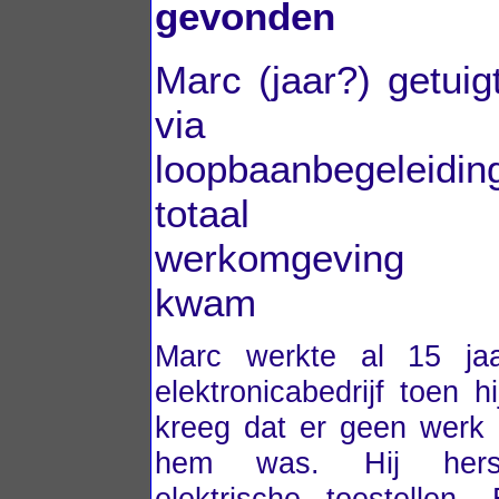
gevonden
Marc (jaar?) getuig
via AB
loopbaanbegeleidin
totaal ni
werkomgeving t
kwam
Marc werkte al 15 ja
elektronicabedrijf toen h
kreeg dat er geen werk
hem was. Hij hers
elektrische toestellen